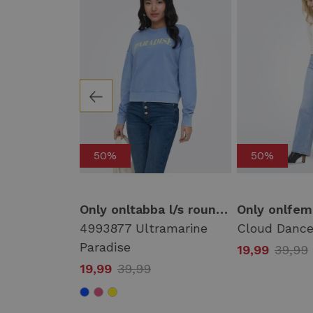
50%
50%
Only onlliny l/s o-neck print cs swt Sweater 4964247 cloud dancer sun
Only onltabba l/s round neck ub swt 15372426 Sweater 4993877 ultramarine paradise
ud Dancer
4993877 Ultramarine
Cloud Dance
Paradise
19,99
39,99
19,99
39,99