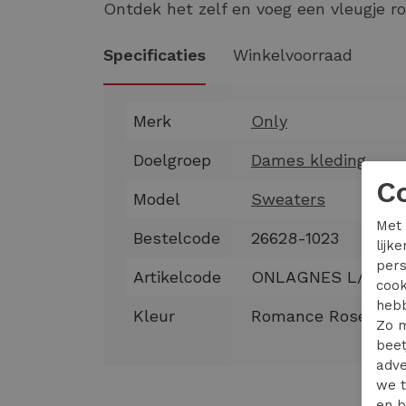
Ontdek het zelf en voeg een vleugje r
Specificaties
Winkelvoorraad
Merk
Only
Doelgroep
Dames kleding
C
Model
Sweaters
Met 
Bestelcode
26628-1023
lijk
pers
Artikelcode
ONLAGNES L/S POL
cook
hebb
Kleur
Romance Rose Ligh
Zo m
beet
adve
we t
en b