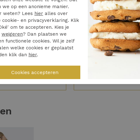
 we op een anonieme manier.
4/5
5/5
r weten? Lees
hier
alles over
 cookie- en privacyverklaring. Klik
d heel netjes opgelost
Vrijdag besteld zaterda
Oké' om te accepteren. Kies je
huis. Toppie
keerd artikel bezorgd
r
weigeren
? Dan plaatsen we
en functionele cookies. Wil je zelf
Hele fijne ervaring
len welke cookies er geplaatst
den klik dan
hier
.
04 augustus 2026 -
augustus 2026 - Roos
Luxueus
ten