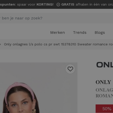
spunten
: spaar voor
KORTING!
GRATIS
afhalen in één van onze wi
Merken
Trends
Blogs
Only onlagnes l/s polo cs pr swt 15378310 Sweater romance ros
ONLY
ONLAGN
ROMAN
50%