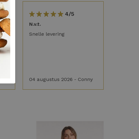
4/5
g in
N.v.t.
Snelle levering
04 augustus 2026 - Conny