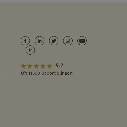
r
9.2
r
Uit 11698 Beoordelingen
r