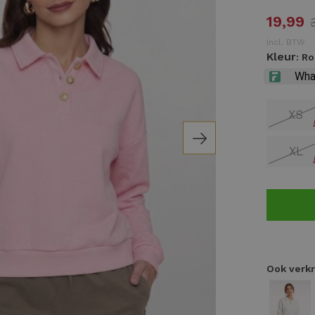
19,99
Incl. BTW
Kleur
: R
XS
XL
Ook verkr