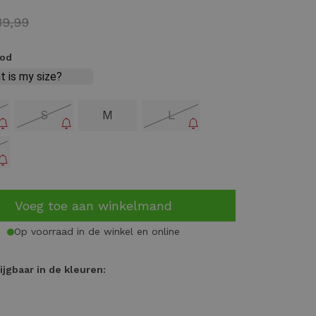
39,99
ood
S
M
L
Voeg toe aan winkelmand
Op voorraad in de winkel en online
ijgbaar in de kleuren: