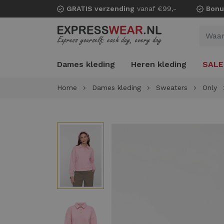
GRATIS verzending
vanaf €99,-
Bonu
Dames kleding
Heren kleding
SALE
Home
Dames kleding
Sweaters
Only