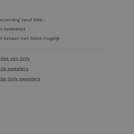
verzending vanaf €99,-
n bedenktijd
f Betalen met Billink mogelijk
alles van
Only
alle
sweaters
alle
Only sweaters