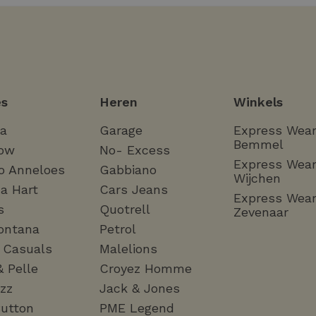
s
Heren
Winkels
ha
Garage
Express Wea
Bemmel
ow
No- Excess
Express Wea
o Anneloes
Gabbiano
Wijchen
a Hart
Cars Jeans
Express Wea
s
Quotrell
Zevenaar
ontana
Petrol
a Casuals
Malelions
& Pelle
Croyez Homme
zz
Jack & Jones
utton
PME Legend