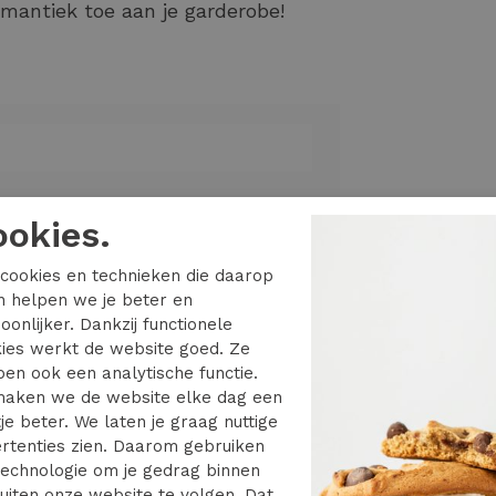
omantiek toe aan je garderobe!
ookies.
cookies en technieken die daarop
en helpen we je beter en
oonlijker. Dankzij functionele
O CS PR SWT 15378310
ies werkt de website goed. Ze
en ook een analytische functie.
t gold buttons
aken we de website elke dag een
je beter. We laten je graag nuttige
rtenties zien. Daarom gebruiken
echnologie om je gedrag binnen
uiten onze website te volgen. Dat