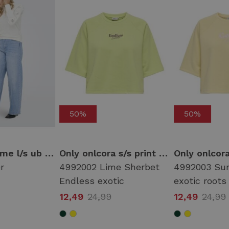
50%
50%
Only onlfemme l/s ub swt noos Sweater cloud dancer
Only onlcora s/s print o-neck ub swt 15347037 Sweater 4992002 lime sherbet endless exotic
r
4992002 Lime Sherbet
4992003 Sun
Endless exotic
exotic roots
12,49
24,99
12,49
24,99