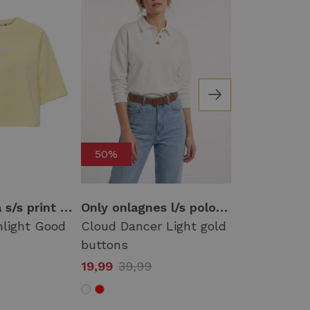
50%
50%
Only onlcora s/s print o-neck ub swt 15347037 Sweater 4992003 sunlight good exotic roots
Only onlagnes l/s polo cs pr swt 15378310 Sweater cloud dancer light gold buttons
light Good
Cloud Dancer Light gold
4964247 Cl
buttons
Sun
19,99
39,99
17,49
34,99