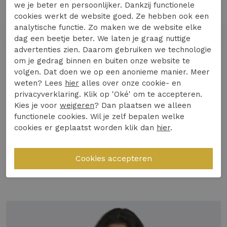
we je beter en persoonlijker. Dankzij functionele
Ontdek de ONLOFELIA SS Raglan trui van ONLY,
cookies werkt de website goed. Ze hebben ook een
een stijlvolle toevoeging aan je wintergarderobe.
analytische functie. Zo maken we de website elke
Deze lichtgrijze trui met korte mouwen is
dag een beetje beter. We laten je graag nuttige
perfect voor een casual, maar toch elegante
advertenties zien. Daarom gebruiken we technologie
Lees meer
om je gedrag binnen en buiten onze website te
look. Mis deze populaire keuze niet en voeg een
volgen. Dat doen we op een anonieme manier. Meer
vleugje comfort en stijl toe aan je dagelijkse
weten? Lees
hier
alles over onze cookie- en
outfits.
privacyverklaring. Klik op 'Oké' om te accepteren.
Specificaties
Kies je voor
weigeren
? Dan plaatsen we alleen
Materiaal & Comfort:
Gemaakt van zacht
functionele cookies. Wil je zelf bepalen welke
materiaal dat heerlijk aanvoelt op de huid,
cookies er geplaatst worden klik dan
hier
.
Winkelvoorraad
ideaal voor de koudere maanden.
Design & Pasvorm:
De raglanmouwen en
Gerelateerde producten
korte snit geven deze trui een moderne en
speelse uitstraling.
Duurzaamheid of Kwaliteit:
Een slimme
investering dankzij de hoogwaardige
afwerking en tijdloze kleur.