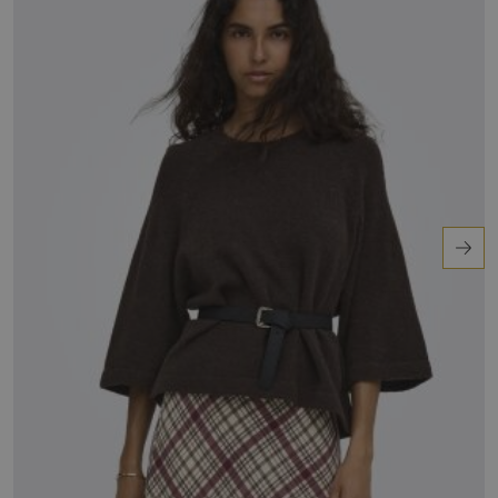
Veelgestelde vraag: Is deze trui geschikt voor
dagelijks gebruik en welk seizoen?
Ja, deze trui is ideaal voor dagelijks gebruik in de
winter. Combineer hem met een lange rok of
jeans voor een comfortabele en stijlvolle look.
Verwen jezelf vandaag nog.