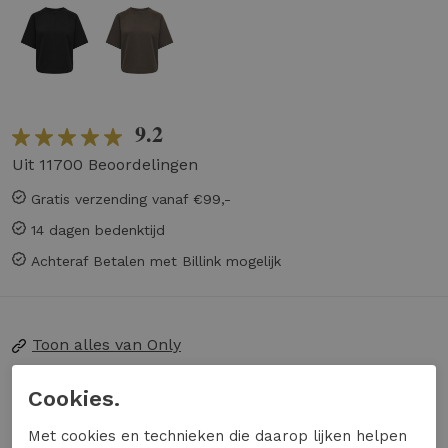
9.2
Uit 11700 Beoordelingen
Gratis verzending vanaf €99,-
14 dagen bedenktijd
Achteraf Betalen met Billink mogelijk
Toon alles van
Only
Naar alle
truien
Cookies.
Naar alle
Only truien
Met cookies en technieken die daarop lijken helpen