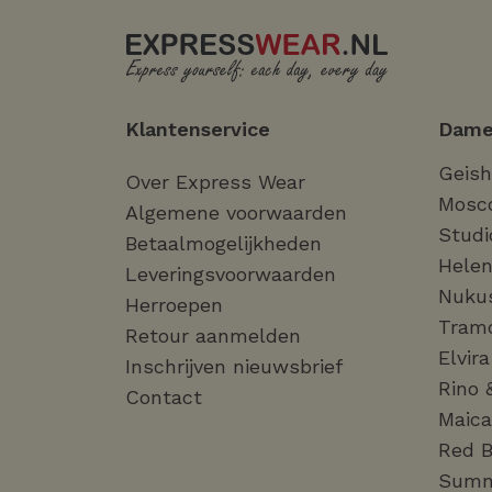
Klantenservice
Dame
Geis
Over Express Wear
Mosc
Algemene voorwaarden
Studi
Betaalmogelijkheden
Helen
Leveringsvoorwaarden
Nuku
Herroepen
Tram
Retour aanmelden
Elvir
Inschrijven nieuwsbrief
Rino 
Contact
Maica
Red B
Sum