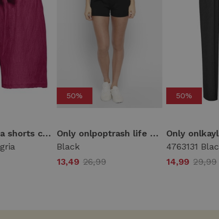
50%
50%
Only onldiana shorts cs jrs 15377888 Korte broeken 5066240 sangria
Only onlpoptrash life easy shorts pnt noos Korte broeken black
gria
Black
4763131 Bla
13,49
26,99
14,99
29,99