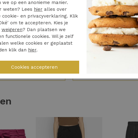
 we op een anonieme manier.
5/5
4/5
r weten? Lees
hier
alles over
jdag besteld zaterdag in
N.v.t.
 cookie- en privacyverklaring. Klik
s. Toppie
Oké' om te accepteren. Kies je
Snelle levering
r
weigeren
? Dan plaatsen we
e fijne ervaring
en functionele cookies. Wil je zelf
len welke cookies er geplaatst
den klik dan
hier
.
augustus 2026 -
xueus
04 augustus 2026 - Con
ten