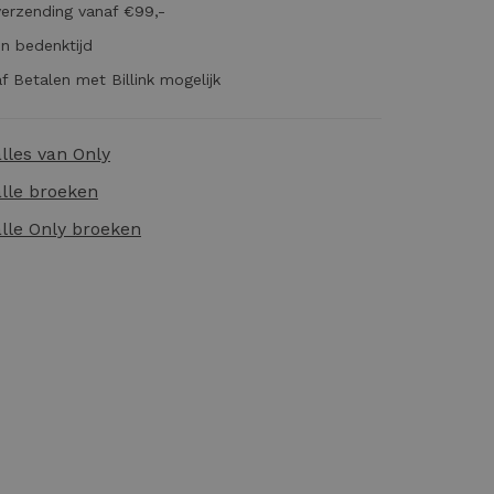
verzending vanaf €99,-
n bedenktijd
f Betalen met Billink mogelijk
alles van
Only
alle
broeken
alle
Only broeken