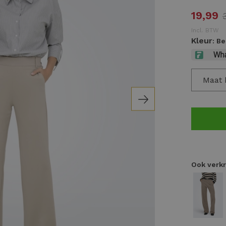
19,99
Incl. BTW
Kleur
: B
Maat 
Ook verkr