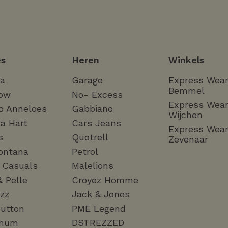
s
Heren
Winkels
ha
Garage
Express Wea
Bemmel
ow
No- Excess
Express Wea
o Anneloes
Gabbiano
Wijchen
a Hart
Cars Jeans
Express Wea
s
Quotrell
Zevenaar
ontana
Petrol
a Casuals
Malelions
& Pelle
Croyez Homme
zz
Jack & Jones
utton
PME Legend
mum
DSTREZZED