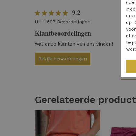
doen
Mee
9.2
Vri
onze
Uit 11697 Beoordelingen
hui
op '
voo
Klantbeoordelingen
Hel
alle
bepa
Wat onze klanten van ons vinden!
wor
Bekijk beoordelingen
04 
Lu
Gerelateerde produc