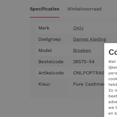
Specificaties
Winkelvoorraad
Merk
Only
Doelgroep
Dames kleding
C
Model
Broeken
Bestelcode
26570-54
Met 
lijk
Artikelcode
ONLPOPTRASH MW
pers
cook
Kleur
Pure Cashmere
hebb
Zo m
beet
adve
we t
en b