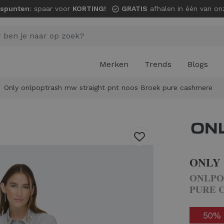
spunten
: spaar voor
KORTING!
GRATIS
afhalen in één van onze wi
Merken
Trends
Blogs
Only onlpoptrash mw straight pnt noos Broek pure cashmere
ONLY
ONLPO
PURE 
50%