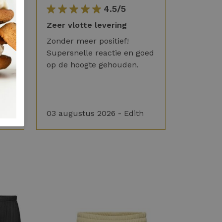
4.5/5
Zeer vlotte levering
Zonder meer positief!
Supersnelle reactie en goed
op de hoogte gehouden.
ny
03 augustus 2026 - Edith