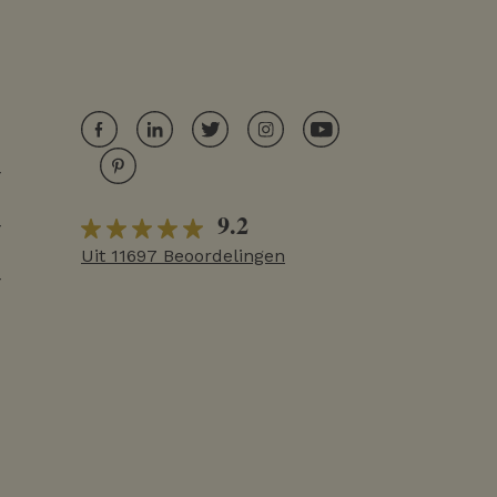
r
9.2
r
Uit 11697 Beoordelingen
r