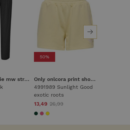
50%
50%
Only onlkaylie mw struc str pant pnt Broek 4763131 black
Only onlcora print shorts ub swt 15347040 Korte broeken 4991989 sunlight good exotic roots
ck
4991989 Sunlight Good
4991994 San
exotic roots
Paradise exo
13,49
26,99
13,49
26,99