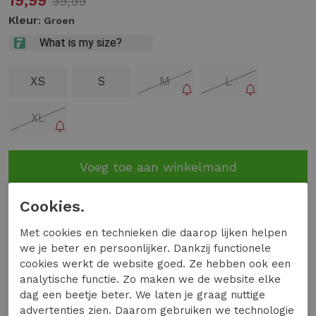
19,99
39,99
Kleur
: Groen
XS
S
M
L
XL
Voeg toe aan winkelmand
Op voorraad in de winkel en online
Cookies.
9.2
Met cookies en technieken die daarop lijken helpen
we je beter en persoonlijker. Dankzij functionele
Uit 11697 Beoordelingen
cookies werkt de website goed. Ze hebben ook een
analytische functie. Zo maken we de website elke
Gratis verzending vanaf €99,-
dag een beetje beter. We laten je graag nuttige
14 dagen bedenktijd
advertenties zien. Daarom gebruiken we technologie