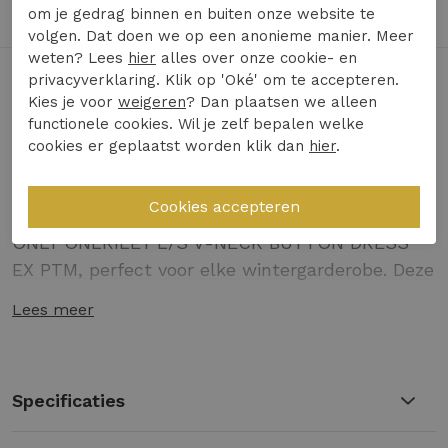
Achteraf Betalen met Billink mogelijk
om je gedrag binnen en buiten onze website te
volgen. Dat doen we op een anonieme manier. Meer
weten? Lees
hier
alles over onze cookie- en
privacyverklaring. Klik op 'Oké' om te accepteren.
Toon alles van
Only
Kies je voor
weigeren
? Dan plaatsen we alleen
functionele cookies. Wil je zelf bepalen welke
Naar alle
jurken
cookies er geplaatst worden klik dan
hier
.
Naar alle
Only jurken
Ontdek de stijlvolle en tijdloze charme van de
ONLY ONLRILEY L/S V-NECK BUTTON DRESS
EX PTM, perfect voor elke wintergarderobe. Deze
prachtige jurk, uitgevoerd in een diep
Lees meer
donkergroene kleur, genaamd Rosin Elodie, biedt
een elegante en veelzijdige optie voor zowel
formele als informele gelegenheden. Met zijn
Specificaties
vrouwelijke V-hals en knoopdetails combineert
deze jurk comfort met modebewustzijn,