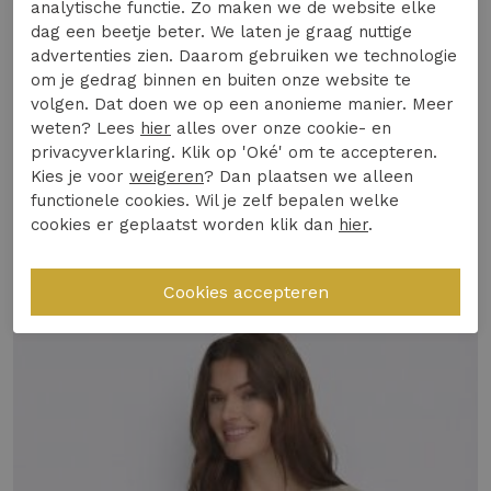
houden van mode en comfort. Ideaal voor elke
analytische functie. Zo maken we de website elke
Lees meer
dag een beetje beter. We laten je graag nuttige
gelegenheid, of je nu een casual dagje uit plant
advertenties zien. Daarom gebruiken we technologie
of een avondje uit gaat.
om je gedrag binnen en buiten onze website te
volgen. Dat doen we op een anonieme manier. Meer
Merk: ONLY
Specificaties
weten? Lees
hier
alles over onze cookie- en
Kleur: Licht Blauw (Vintage Indigo)
privacyverklaring. Klik op 'Oké' om te accepteren.
Model: Tops en Singlets
Kies je voor
weigeren
? Dan plaatsen we alleen
Winkelvoorraad
Stijl: 2-ways fit voor veelzijdig draagcomfort
functionele cookies. Wil je zelf bepalen welke
cookies er geplaatst worden klik dan
hier
.
Gerelateerde producten