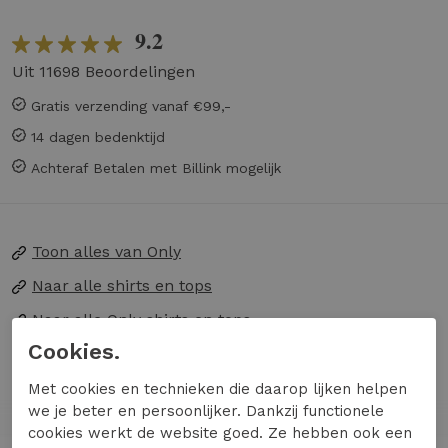
9.2
Uit 11698 Beoordelingen
Gratis verzending vanaf €99,-
14 dagen bedenktijd
Achteraf Betalen met Billink mogelijk
Toon alles van
Only
Naar alle
shirts en tops
Naar alle
Only shirts en tops
Cookies.
Maak kennis met de stijlvolle en veelzijdige
Met cookies en technieken die daarop lijken helpen
ONLEA S/L 2-WAYS FIT TOP van ONLY. Deze
we je beter en persoonlijker. Dankzij functionele
lichtblauwe top is perfect voor dames die
cookies werkt de website goed. Ze hebben ook een