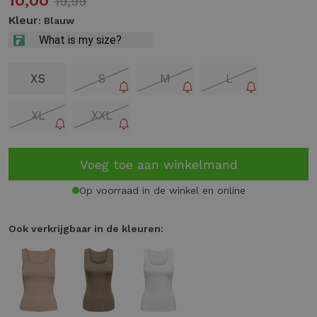
10,00
19,99
Kleur
: Blauw
XS
S
M
L
XL
XXL
Voeg toe aan winkelmand
Op voorraad in de winkel en online
Ook verkrijgbaar in de kleuren: