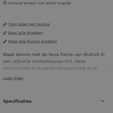
Achteraf Betalen met Billink mogelijk
Toon alles van
Nukus
Naar alle
broeken
Naar alle
Nukus broeken
Maak kennis met de Nora Pants van NUKUS in
een stijlvolle donkerblauwe tint. Deze
damesbroek is de perfecte aanvulling op je
zomergarderobe en biedt een tijdloze uitstraling
Lees meer
die zowel casual als chic gecombineerd kan
worden. Ideaal voor een wandeling langs de
grachten of een zomerse dag in de stad.
Specificaties
Gemaakt van hoogwaardige materialen voor
ultiem comfort