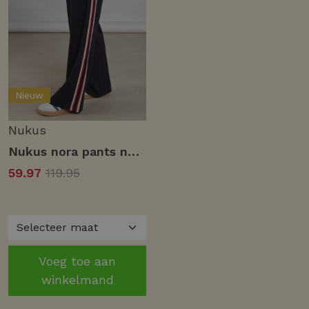
Nieuw
Nukus
Nukus nora pants nks09042 Broek navy
59.97
119.95
Voeg toe aan
winkelmand