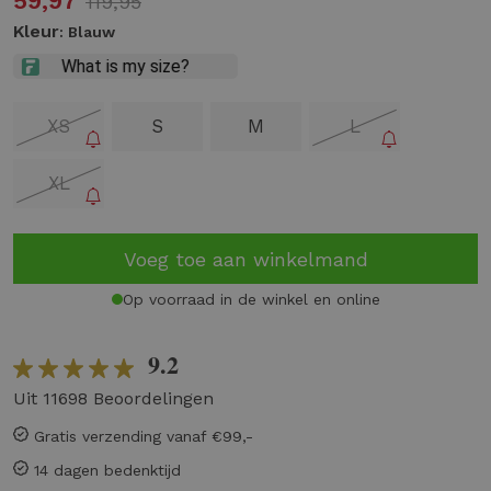
59,97
119,95
Kleur
: Blauw
XS
S
M
L
XL
Voeg toe aan winkelmand
Op voorraad in de winkel en online
9.2
Uit 11698 Beoordelingen
Gratis verzending vanaf €99,-
14 dagen bedenktijd