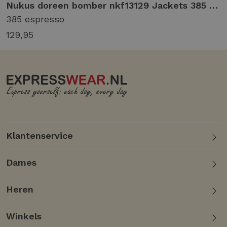
35 toffee
Nukus doreen bomber nkf13129 Jackets 385 espresso
385 espresso
129,95
Klantenservice
Dames
Heren
Winkels