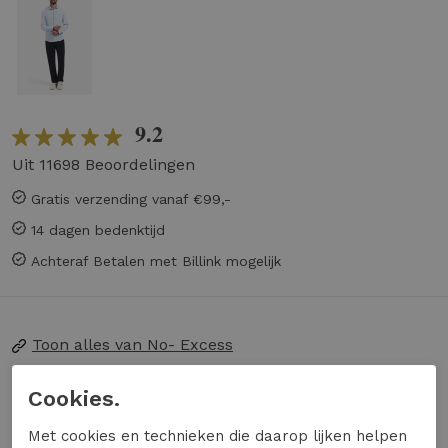
9.2
Uit 11698 Beoordelingen
Gratis verzending vanaf €99,-
14 dagen bedenktijd
Achteraf Betalen met Billink mogelijk
Toon alles van
No- Excess
Naar alle
overhemden
Cookies.
Naar alle
No- Excess overhemden
Met cookies en technieken die daarop lijken helpen