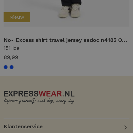
Nieuw
md 124 dark steel
No- Excess shirt travel jersey sedoc n4185 Overhemd 151 ice
151 ice
89,99
Klantenservice