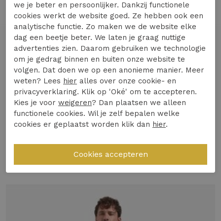
we je beter en persoonlijker. Dankzij functionele
Maak kennis met het NO-EXCESS Shirt Travel
cookies werkt de website goed. Ze hebben ook een
Jersey Sedoc in een stijlvolle donkerblauwe tint.
analytische functie. Zo maken we de website elke
Dit herenoverhemd is een tijdloze toevoeging aan
dag een beetje beter. We laten je graag nuttige
je garderobe, perfect voor elke gelegenheid
advertenties zien. Daarom gebruiken we technologie
Lees meer
om je gedrag binnen en buiten onze website te
dankzij de Never Out of Stock beschikbaarheid.
volgen. Dat doen we op een anonieme manier. Meer
weten? Lees
hier
alles over onze cookie- en
Gemaakt van hoogwaardige jersey stof voor
privacyverklaring. Klik op 'Oké' om te accepteren.
ultiem comfort
Specificaties
Kies je voor
weigeren
? Dan plaatsen we alleen
Donkerblauwe kleur, ideaal voor zowel
functionele cookies. Wil je zelf bepalen welke
formele als casual settings
cookies er geplaatst worden klik dan
hier
.
Winkelvoorraad
Altijd op voorraad, zodat je nooit misgrijpt
Ontdek het zelf en voeg een vleugje klasse toe
Gerelateerde producten
aan je dagelijkse look!