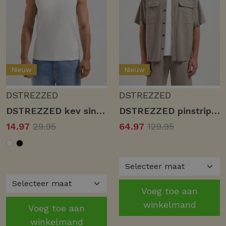
Nieuw
Nieuw
DSTREZZED
DSTREZZED
DSTREZZED kev singlet 203074 Tanktops 100 white
DSTREZZED pinstripe shirt 311521 Overhemd 216 grey brown
14.97
29.95
64.97
129.95
Voeg toe aan
winkelmand
Voeg toe aan
winkelmand