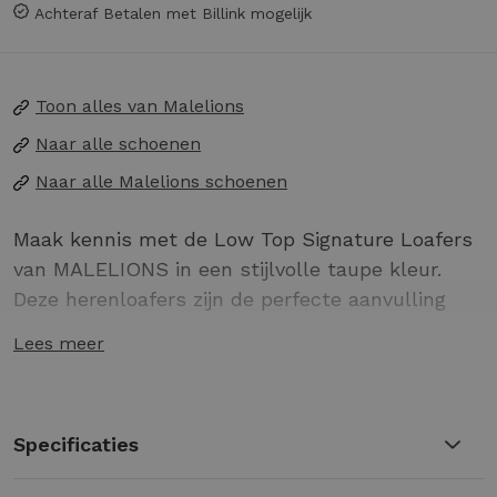
Achteraf Betalen met Billink mogelijk
Toon alles van
Malelions
Naar alle
schoenen
Naar alle
Malelions schoenen
Maak kennis met de Low Top Signature Loafers
van MALELIONS in een stijlvolle taupe kleur.
Deze herenloafers zijn de perfecte aanvulling
voor je zomergarderobe en stralen een verfijnde,
Lees meer
casual elegantie uit.
Gemaakt voor de zomer: ideaal voor warme
dagen in Nederland.
Specificaties
Stijlvol en veelzijdig: combineer met zowel
casual als formele outfits.