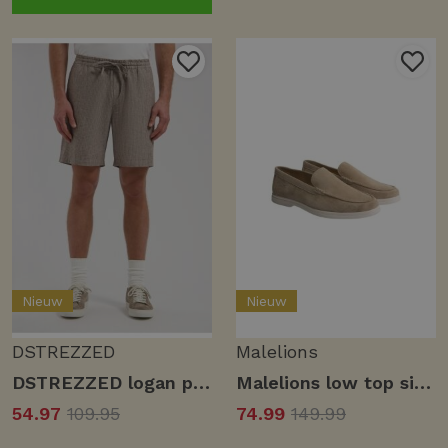
Nieuw
Nieuw
DSTREZZED
Malelions
DSTREZZED logan pinstripe short 515600 Korte broeken 216 grey brown
Malelions low top signature loafers mad10999008 Loafers 50016 taupe
54.97
109.95
74.99
149.99