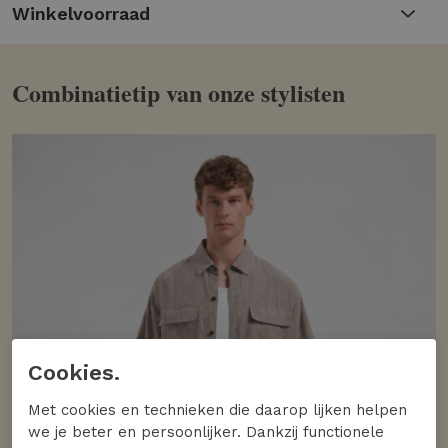
Winkelvoorraad
Exclusief design van MALELIONS: een must-
have voor modebewuste heren.
Combinatietip van onze stylisten
Verwen jezelf vandaag nog met deze tijdloze
loafers en maak jouw outfit compleet!
Cookies.
Met cookies en technieken die daarop lijken helpen
we je beter en persoonlijker. Dankzij functionele