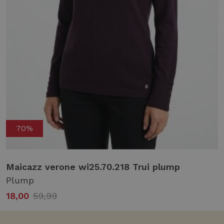
70%
k
Maicazz verone wi25.70.218 Trui plump
Plump
18,00
59,99