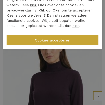
volgen. Dat doen we op een anonieme manier. Meer
Winkelvoorraad
weten? Lees
hier
alles over onze cookie- en
Veelzijdig te combineren met zowel jeans als
privacyverklaring. Klik op 'Oké' om te accepteren.
rokken voor een modieuze look.
Kies je voor
weigeren
? Dan plaatsen we alleen
Gerelateerde producten
Perfect voor de Nederlandse winter, houdt je
functionele cookies. Wil je zelf bepalen welke
warm en stijlvol.
cookies er geplaatst worden klik dan
hier
.