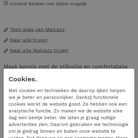
Achteraf Betalen met Billink mogelijk
Toon alles van
Maicazz
Naar alle
truien
Naar alle
Maicazz truien
Maak kennis met de stijlvolle en comfortabele
damestrui van maicazz in een prachtige blauwe
Cookies.
tint, perfect voor de koude wintermaanden. Deze
Met cookies en technieken die daarop lijken helpen
trui is een must-have voor elke modebewuste
Lees meer
we je beter en persoonlijker. Dankzij functionele
vrouw die houdt van kwaliteit en elegantie.
cookies werkt de website goed. Ze hebben ook een
Ideaal voor een gezellige avond thuis of een
analytische functie. Zo maken we de website elke
frisse ochtendwandeling langs de grachten.
dag een beetje beter. We laten je graag nuttige
Specificaties
advertenties zien. Daarom gebruiken we technologie
Gemaakt van hoogwaardige materialen voor
om je gedrag binnen en buiten onze website te
optimaal comfort en warmte.