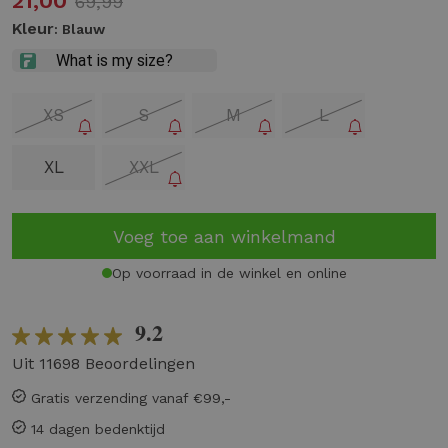
21,00
69,99
Kleur
: Blauw
XS
S
M
L
XL
XXL
Voeg toe aan winkelmand
Op voorraad in de winkel en online
9.2
Uit 11698 Beoordelingen
Gratis verzending vanaf €99,-
14 dagen bedenktijd