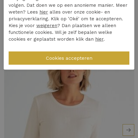
Winkelvoorraad
volgen. Dat doen we op een anonieme manier. Meer
weten? Lees
hier
alles over onze cookie- en
Verwen jezelf vandaag nog met deze must-have
privacyverklaring. Klik op 'Oké' om te accepteren.
top en maak jouw zomeroutfit compleet!
Gerelateerde producten
Kies je voor
weigeren
? Dan plaatsen we alleen
functionele cookies. Wil je zelf bepalen welke
cookies er geplaatst worden klik dan
hier
.