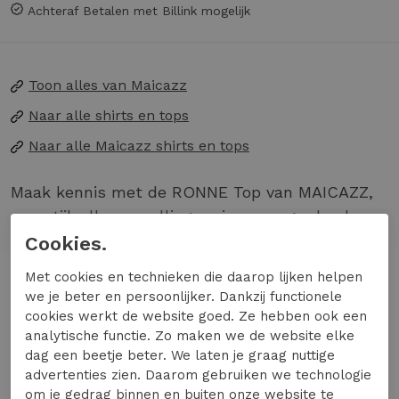
Achteraf Betalen met Billink mogelijk
Toon alles van
Maicazz
Naar alle
shirts en tops
Naar alle
Maicazz shirts en tops
Maak kennis met de RONNE Top van MAICAZZ,
een stijlvolle aanvulling op je zomergarderobe.
Deze rode T-shirt met korte mouwen is perfect
Cookies.
voor de zonnige dagen in Nederland.
Lees meer
Met cookies en technieken die daarop lijken helpen
we je beter en persoonlijker. Dankzij functionele
Gemaakt van comfortabel materiaal voor
cookies werkt de website goed. Ze hebben ook een
dagelijks gebruik
analytische functie. Zo maken we de website elke
Trendy rode kleur die je outfit laat stralen
Specificaties
dag een beetje beter. We laten je graag nuttige
Ideaal voor de zomerse maanden, van mei
advertenties zien. Daarom gebruiken we technologie
om je gedrag binnen en buiten onze website te
tot augustus