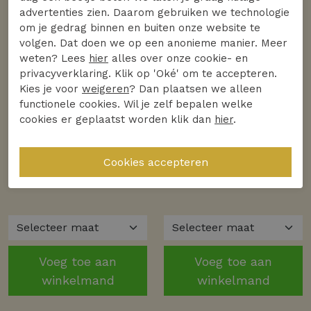
advertenties zien. Daarom gebruiken we technologie
om je gedrag binnen en buiten onze website te
volgen. Dat doen we op een anonieme manier. Meer
weten? Lees
hier
alles over onze cookie- en
privacyverklaring. Klik op 'Oké' om te accepteren.
Kies je voor
weigeren
? Dan plaatsen we alleen
Nieuw
Nieuw
functionele cookies. Wil je zelf bepalen welke
cookies er geplaatst worden klik dan
hier
.
LADY DAY
LADY DAY
LADY DAY eleyn l14.475.3005 Broek burgundy
LADY DAY bobby l49.475.3007 Blouse burgundy
49.97
99.95
49.97
99.95
Voeg toe aan
Voeg toe aan
winkelmand
winkelmand