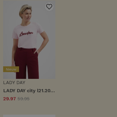
Nieuw
LADY DAY
LADY DAY city l21.201.3046 T-shirt Korte mouw sweet pink
29.97
59.95