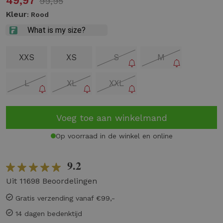
49,97
99,95
Kleur
: Rood
XXS
XS
S
M
L
XL
XXL
Voeg toe aan winkelmand
Op voorraad in de winkel en online
9.2
Uit 11698 Beoordelingen
Gratis verzending vanaf €99,-
14 dagen bedenktijd