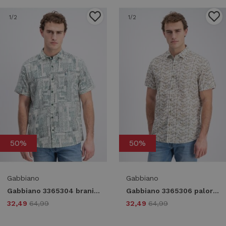
1
/2
1
/2
50%
50%
Gabbiano
Gabbiano
Gabbiano 3365304 branik Overhemd 5888 lagoon green
Gabbiano 3365306 palor Overhemd 5004 roasted pecan
32,49
64,99
32,49
64,99