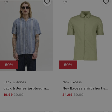
1
/2
1
/2
50%
50%
Jack & Jones
No- Excess
Jack & Jones jprblusummer lin. blen dobby ss shirt sn Overhemd 4954486 ashley blue regular fit
No- Excess shirt short sleeve twill jersey 31420386 Overhemd 050 green
19,99
39,99
34,99
69,99