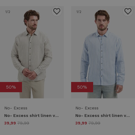
1
/2
1
/2
50%
50%
No- Excess
No- Excess
No- Excess shirt linen vertical big stripe 31470224 Overhemd 044 taupe
No- Excess shirt linen vertical big stripe 31470224 Overhemd blue
39,99
79,99
39,99
79,99