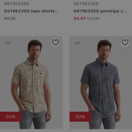
DSTREZZED
DSTREZZED
DSTREZZED liam shortsleeve shirt 311530 Overhemd 646 lt. blue
DSTREZZED pinstripe shirt 311521 Overhemd 216 grey brown
89,95
64,97
129,95
1
/2
1
/2
50%
50%