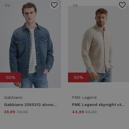
1
/2
1
/2
50%
50%
Gabbiano
PME Legend
Gabbiano 3365312 alvon Overshirt 6533 washed green
PME Legend skynight ctn/linen 2tone ( ex owen) psi2604200 Overhemd 7013 bone white
39,99
79,99
44,99
89,99