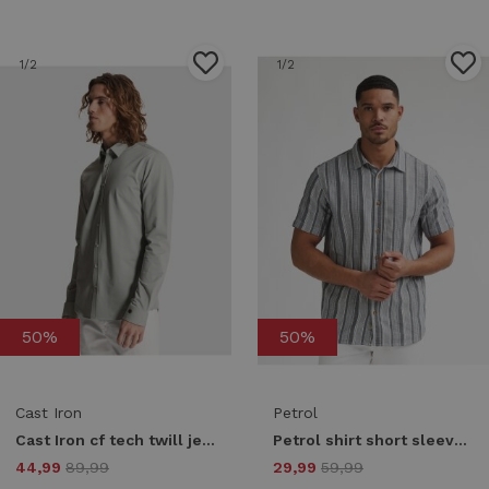
1
/2
1
/2
50%
50%
Cast Iron
Petrol
Cast Iron cf tech twill jersey csi2603220 Overhemd 9105 belgian block
Petrol shirt short sleeve uni m-1060-sis417 Overhemd 5178 navy blue
44,99
89,99
29,99
59,99