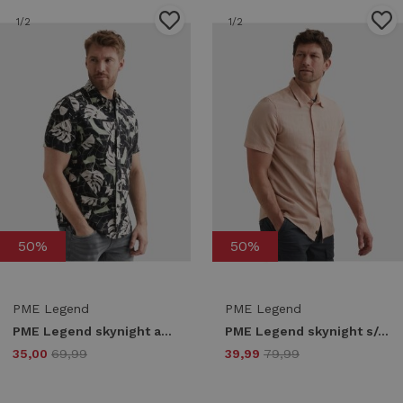
1
/2
1
/2
50%
50%
PME Legend
PME Legend
PME Legend skynight aop leafy airstream psis2604208 Overhemd 5282 carbon
PME Legend skynight s/s ctn/linen 2 tone psis2604210 Overhemd 3031 rose dawn
35,00
69,99
39,99
79,99