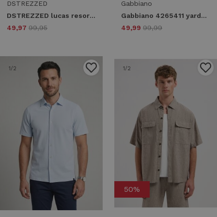
DSTREZZED
Gabbiano
DSTREZZED lucas resort shirt 311512 Overhemd 649 dk. navy
Gabbiano 4265411 yarden Overshirt 5002 ivory bone
49,97
99,95
49,99
99,99
1
/2
1
/2
50%