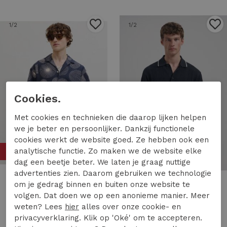
1
/2
1
/2
Cookies.
Met cookies en technieken die daarop lijken helpen
we je beter en persoonlijker. Dankzij functionele
cookies werkt de website goed. Ze hebben ook een
50%
50%
analytische functie. Zo maken we de website elke
dag een beetje beter. We laten je graag nuttige
advertenties zien. Daarom gebruiken we technologie
om je gedrag binnen en buiten onze website te
Jack & Jones
DSTREZZED
volgen. Dat doen we op een anonieme manier. Meer
Jack & Jones jjabstract print ss resort shirt Overhemd 4922958 navy blazer
DSTREZZED daxton shirt 421160 Overhemd 649 dk. navy
weten? Lees
hier
alles over onze cookie- en
19,99
39,99
64,97
129,95
privacyverklaring. Klik op 'Oké' om te accepteren.