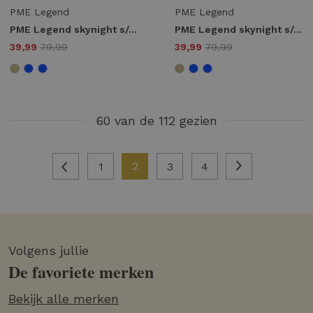
PME Legend
PME Legend
PME Legend skynight s/s aop desert flower on ctn jersey pique Overhemd 7011 birch
PME Legend skynight s/s aop desert flower on ctn jersey pique Overhemd 5052 bijou blue
39,99
79,99
39,99
79,99
60 van de 112 gezien
2
1
3
4
Volgens jullie
De favoriete merken
Bekijk alle merken