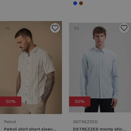
1
/2
1
/2
50%
50%
Petrol
DSTREZZED
Petrol shirt short sleeve uni m-1060-sis417 Overhemd 7130 light tan
DSTREZZED monty shirt 303985 Overhemd 646 lt. blue