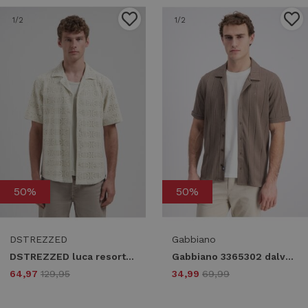
1
/2
1
/2
50%
50%
DSTREZZED
Gabbiano
DSTREZZED luca resort shirt 311519 Overhemd 107 silver birch
Gabbiano 3365302 dalven Overhemd 4232 wood brown
64,97
129,95
34,99
69,99