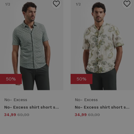
1
/2
1
/2
50%
50%
No- Excess
No- Excess
No- Excess shirt short sleeve jersey allover printed 31440334 Overhemd 050 green
No- Excess shirt short sleeve linen blend allover printed 314 Overhemd 050 green
34,99
69,99
34,99
69,99