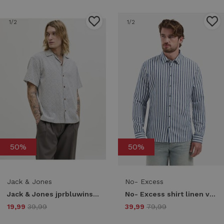
1
/2
1
/2
50%
50%
Jack & Jones
No- Excess
Jack & Jones jprbluwinson print dobby s/s shirt ln Overhemd 4944220 ashley blue relaxfit
No- Excess shirt linen vertical big stripe 31470224 Overhemd 136 indigo blue
19,99
39,99
39,99
79,99