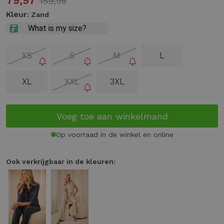
79,97
159,95
Kleur
: Zand
XS
S
M
L
XL
XXL
3XL
Voeg toe aan winkelmand
Op voorraad in de winkel en online
Ook verkrijgbaar in de kleuren: