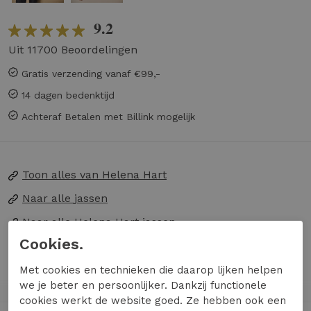
9.2
Uit 11700 Beoordelingen
Gratis verzending vanaf €99,-
14 dagen bedenktijd
Achteraf Betalen met Billink mogelijk
Toon alles van
Helena Hart
Naar alle
jassen
Naar alle
Helena Hart jassen
Cookies.
Verken de stijlvolle Blazer Jacky Lano van
Met cookies en technieken die daarop lijken helpen
HELENA HART in een elegante zandkleur.
we je beter en persoonlijker. Dankzij functionele
Perfect voor de modebewuste vrouw die op zoek
cookies werkt de website goed. Ze hebben ook een