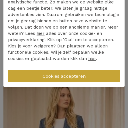
is naar een veelzijdig zomeritem.
analytische functie. Zo maken we de website elke
Lees meer
dag een beetje beter. We laten je graag nuttige
Gemaakt van hoogwaardige materialen voor
advertenties zien. Daarom gebruiken we technologie
optimaal comfort
om je gedrag binnen en buiten onze website te
volgen. Dat doen we op een anonieme manier. Meer
Trendy zandkleur die makkelijk te
Specificaties
weten? Lees
hier
alles over onze cookie- en
combineren is
privacyverklaring. Klik op 'Oké' om te accepteren.
Ideaal voor zowel zakelijke als casual
Kies je voor
weigeren
? Dan plaatsen we alleen
Winkelvoorraad
gelegenheden
functionele cookies. Wil je zelf bepalen welke
cookies er geplaatst worden klik dan
hier
.
65% Polyester, 30% Katoen, 5% Elastaan
Gerelateerde producten