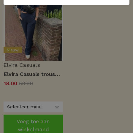
Nieuw
Elvira Casuals
Elvira Casuals trouser izzy e4 25-011 Broek 100 navy
18.00
59.99
Voeg toe aan
winkelmand