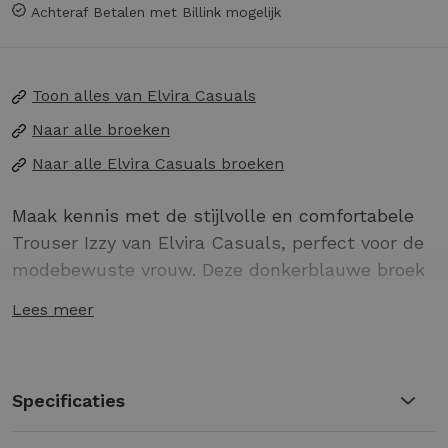
Achteraf Betalen met Billink mogelijk
Toon alles van
Elvira Casuals
Naar alle
broeken
Naar alle
Elvira Casuals broeken
Maak kennis met de stijlvolle en comfortabele
Trouser Izzy van Elvira Casuals, perfect voor de
modebewuste vrouw. Deze donkerblauwe broek
is een veelzijdige toevoeging aan je
Lees meer
wintergarderobe.
Elegant design van Elvira Casuals
Diep donkerblauwe kleur voor een tijdloze
Specificaties
uitstraling
Ideaal voor zowel casual als formele