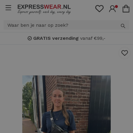
Bonuspunten
: spaar voor
KORTING!