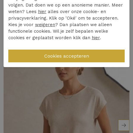
Winkelvoorraad
volgen. Dat doen we op een anonieme manier. Meer
weten? Lees
hier
alles over onze cookie- en
Ontdek het zelf en voeg deze veelzijdige top toe
privacyverklaring. Klik op 'Oké' om te accepteren.
aan je garderobe voor de Nederlandse zomer!
Gerelateerde producten
Kies je voor
weigeren
? Dan plaatsen we alleen
functionele cookies. Wil je zelf bepalen welke
cookies er geplaatst worden klik dan
hier
.