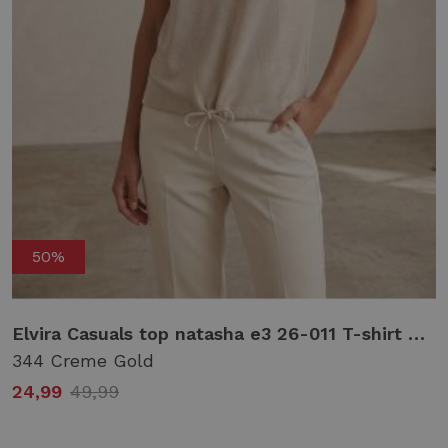
50%
 44 sand
Elvira Casuals top natasha e3 26-011 T-shirt Korte mouw 344 creme gold
344 Creme Gold
24,99
49,99