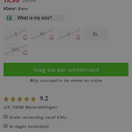
19,99
39,99
Kleur
: Ecru
S
M
L
XL
XXL
Voeg toe aan winkelmand
Op voorraad in de winkel en online
9.2
Uit 11698 Beoordelingen
Gratis verzending vanaf €99,-
14 dagen bedenktijd