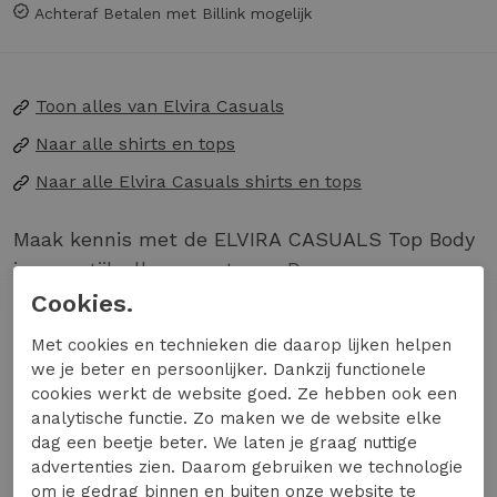
Achteraf Betalen met Billink mogelijk
Toon alles van
Elvira Casuals
Naar alle
shirts en tops
Naar alle
Elvira Casuals shirts en tops
Maak kennis met de ELVIRA CASUALS Top Body
in een stijlvolle ecru streep. Deze zomerse
dames top is perfect voor een casual dagje uit in
Cookies.
de stad of een ontspannen middag in het park.
Lees meer
Met cookies en technieken die daarop lijken helpen
we je beter en persoonlijker. Dankzij functionele
Gemaakt van luchtig materiaal, ideaal voor
cookies werkt de website goed. Ze hebben ook een
warme zomerdagen.
analytische functie. Zo maken we de website elke
Trendy ecru streepdesign dat gemakkelijk te
Specificaties
dag een beetje beter. We laten je graag nuttige
combineren is.
advertenties zien. Daarom gebruiken we technologie
om je gedrag binnen en buiten onze website te
Perfect voor een casual en modieuze look.