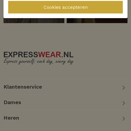
Ontdek
Ontdek
Helena Hart
Studio Anneloes
Klantenservice
Dames
Heren