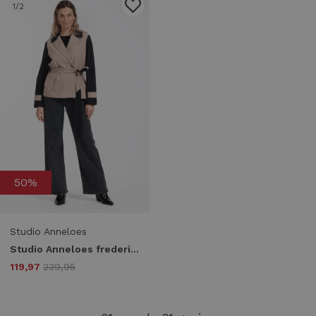
1
/2
50%
Studio Anneloes
Studio Anneloes frederique bonded trenchcoat 12481 Zomerjassen 2290 latte/black
119,97
239,95