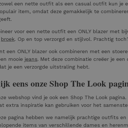
zowel een nette outfit als een casual outfit kun je 
opulair item, omdat deze gemakkelijk te combineren i
geeft.
neer voor een nette outfit een ONLY blazer met bi
e
broek
. Op en top verzorgd en stijlvol. Prachtig toch
nt een ONLY blazer ook combineren met een stoer
een mooie
jeans
. Met deze combinatie creëer je een c
dat je een verzorgde uitstraling hebt.
ijk eens onze Shop The Look pagi
ze webshop vind je ook een Shop The Look pagina. D
at extra inspiratie kan gebruiken voor het samenste
ze pagina hebben we namelijk prachtige outfits e
nlopende items van verschillende dames en herenme