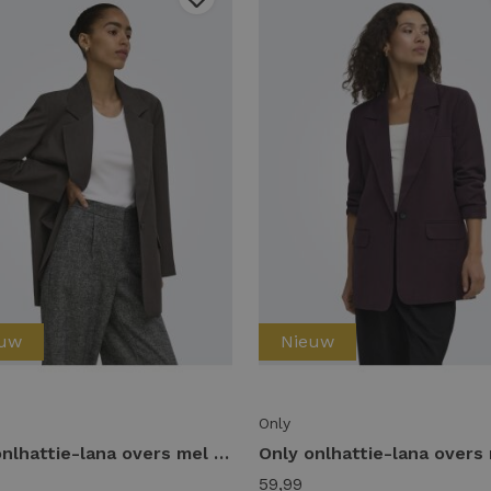
euw
Nieuw
Only
Only onlhattie-lana overs mel blazer tlr noos Blazers chocolate torte melange
59,99