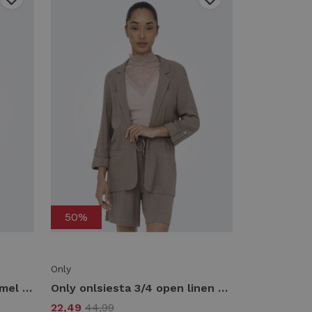
50%
Only
Only onlhattie-lana overs mel blazer tlr noos Blazers fudge
Only onlsiesta 3/4 open linen bl blazer tlr 15322274 Blazers walnut
22,49
44,99