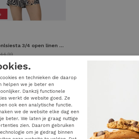
%
Only onlsiesta 3/4 open linen bl blazer tlr 15322274 Blazers moonbeam
44,99
ookies.
cookies en technieken die daarop
en helpen we je beter en
oonlijker. Dankzij functionele
7 van de 7 gezien
ies werkt de website goed. Ze
en ook een analytische functie.
NLY blazer is een item welke geschikt is voor alle 
aken we de website elke dag een
hillende outfits. ONLY heeft veel verschillende varia
je beter. We laten je graag nuttige
 er voor ieder type vrouw en alle gelegenheden wel e
rtenties zien. Daarom gebruiken
sswear.nl heeft hiervan een ruim aanbod in haar as
echnologie om je gedrag binnen
uiten onze website te volgen. Dat