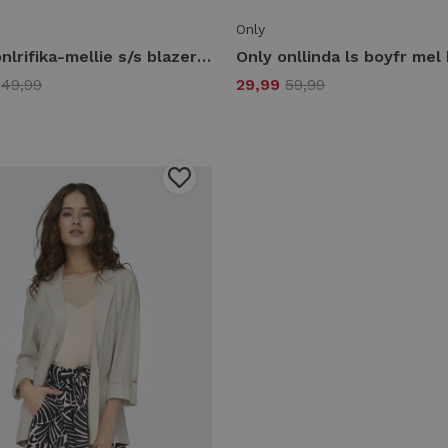
Only
Only onlrifika-mellie s/s blazer tlr cs 15372800 Blazers 5066660 dark blue
9
49,99
29,99
59,99