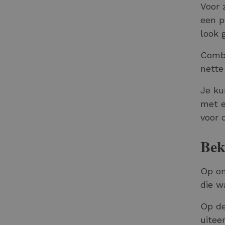
Voor 
een p
look 
Combi
nett
Je ku
met 
voor 
Bek
Op on
die w
Op de
uitee