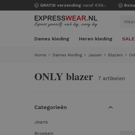
GRATIS verzending
vanaf €99,-
Bonu
Dames kleding
Heren kleding
SALE
Home
Dames kleding
Jassen
Blazers
On
ONLY blazer
7 artikelen
Categorieën
Jeans
Broeken