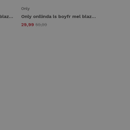
Only
Only onllinda ls boyfr mel blazer tlr noos Blazers fungi
Only onllinda ls boyfr mel blazer tlr noos Blazers vintage indigo
29,99
59,99