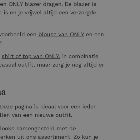
een ONLY blazer dragen. De blazer is
s en je vrijwel altijd een verzorgde
jvoorbeeld een
blouse van ONLY
en een
?
e
shirt of top van ONLY
, in combinatie
asual outfit, maar zorg je nog altijd er
na
eze pagina is ideaal voor een ieder
llen van een nieuwe outfit.
n looks samengesteld met de
rken uit ons assortiment. Zo kun je