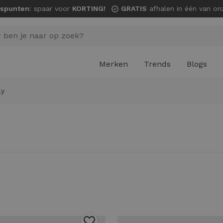
spunten
: spaar voor
KORTING!
GRATIS
afhalen in één van onze wi
Merken
Trends
Blogs
ly