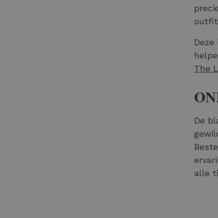
preci
outfi
Deze 
helpe
The L
ONL
De bl
gewil
Beste
ervar
alle 