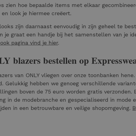
es zien hoe bepaalde items met elkaar gecombinee
t en look je hiermee creëert.
looks zijn daarnaast eenvoudig in zijn geheel te bes
n je graat een handje bij het samenstellen van je id
ook pagina vind je hier
.
Y blazers bestellen op Expresswea
azers van ONLY vliegen over onze toonbanken hene. 
d. Gelukkig hebben we genoeg verschillende variante
llingen boven de 75 euro worden gratis verzonden. E
ing in de modebranche en gespecialiseerd in mode en v
tijden in een betrouwbare en veilige shopomgeving.
B