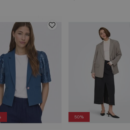
%
50%