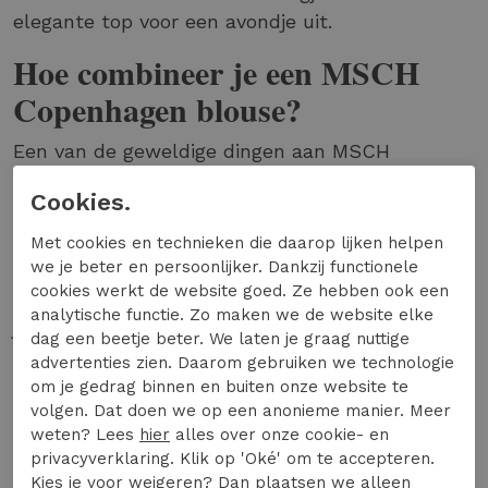
elegante top voor een avondje uit.
Hoe combineer je een MSCH
Copenhagen blouse?
Een van de geweldige dingen aan MSCH
Copenhagen blouses is hun veelzijdigheid. Je
Cookies.
kunt ze gemakkelijk combineren met
verschillende kledingstukken voor verschillende
Met cookies en technieken die daarop lijken helpen
we je beter en persoonlijker. Dankzij functionele
looks. Probeer bijvoorbeeld eens een blouse met
cookies werkt de website goed. Ze hebben ook een
een hoge hals te combineren met een strakke
analytische functie. Zo maken we de website elke
jeans
en
laarzen
voor een chique, maar toch
dag een beetje beter. We laten je graag nuttige
casual look. Of ga voor een blouse met een
advertenties zien. Daarom gebruiken we technologie
opvallende print en combineer deze met een
om je gedrag binnen en buiten onze website te
volgen. Dat doen we op een anonieme manier. Meer
eenvoudige zwarte
rok
voor een stijlvolle,
weten? Lees
hier
alles over onze cookie- en
elegante outfit.
privacyverklaring. Klik op 'Oké' om te accepteren.
Kies je voor
weigeren
? Dan plaatsen we alleen