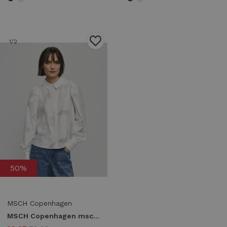
1
/2
50%
MSCH Copenhagen
MSCH Copenhagen mschorkidea shirt 19619 Blouse egret