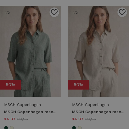
1
/2
1
/2
50%
50%
MSCH Copenhagen
MSCH Copenhagen
MSCH Copenhagen mschviana ginia 3 4 shirt 19654 Blouse laurel w mel
MSCH Copenhagen mschviana ginia 3 4 shirt 19654 Blouse sand melange
34,97
69,95
34,97
69,95