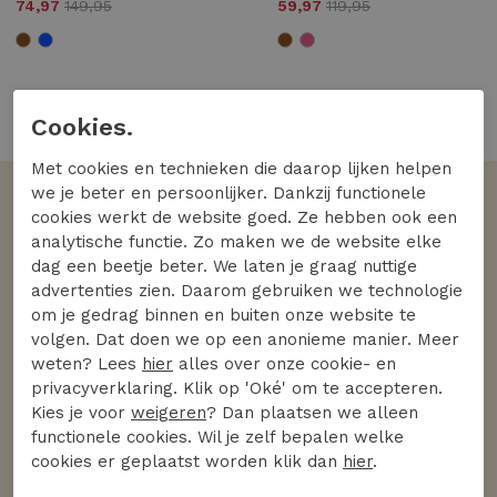
74,97
149,95
59,97
119,95
2 van de 2 gezien
Cookies.
Met cookies en technieken die daarop lijken helpen
we je beter en persoonlijker. Dankzij functionele
cookies werkt de website goed. Ze hebben ook een
Volgens jullie
analytische functie. Zo maken we de website elke
De favoriete merken
dag een beetje beter. We laten je graag nuttige
advertenties zien. Daarom gebruiken we technologie
Bekijk alle merken
om je gedrag binnen en buiten onze website te
volgen. Dat doen we op een anonieme manier. Meer
weten? Lees
hier
alles over onze cookie- en
privacyverklaring. Klik op 'Oké' om te accepteren.
Kies je voor
weigeren
? Dan plaatsen we alleen
functionele cookies. Wil je zelf bepalen welke
cookies er geplaatst worden klik dan
hier
.