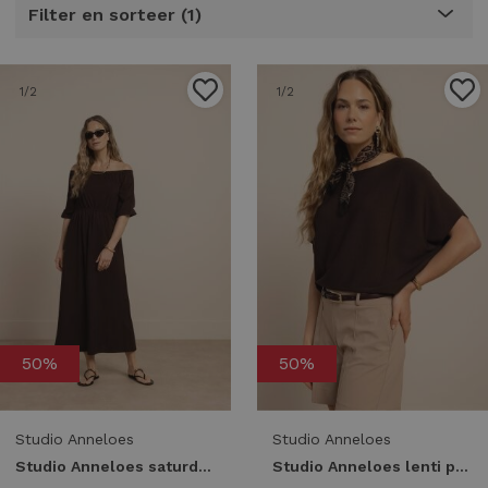
Filter en sorteer
1
1
/2
1
/2
50%
50%
Studio Anneloes
Studio Anneloes
Studio Anneloes saturday dress 13803 Jurk 8700 espresso
Studio Anneloes lenti pullover 13812 Trui korte mouw 8700 espresso