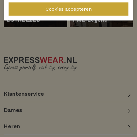
Ontdek
Ontdek
DSTREZZED
PME Legend
Klantenservice
Dames
Heren