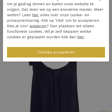
licht en luchtig aan, perfect voor zomerse
om je gedrag binnen en buiten onze website te
volgen. Dat doen we op een anonieme manier. Meer
temperaturen.
Winkelvoorraad
weten? Lees
hier
alles over onze cookie- en
Design & Pasvorm:
De jurk heeft een tijdloos
privacyverklaring. Klik op 'Oké' om te accepteren.
design dat moeiteloos elegantie uitstraalt,
Kies je voor
weigeren
? Dan plaatsen we alleen
Gerelateerde producten
ideaal voor zowel casual als formele
functionele cookies. Wil je zelf bepalen welke
gelegenheden.
cookies er geplaatst worden klik dan
hier
.
Duurzaamheid of Kwaliteit:
Gemaakt van
hoogwaardige materialen, waardoor je lang
van deze stijlvolle aanwinst kunt genieten.
Materiaal:
50% polyester, 45% viscose en 5%
elastaan
Veelgestelde vraag: Is deze jurk geschikt voor
dagelijks gebruik en welk seizoen?
Ja, deze jurk is perfect voor dagelijks gebruik
tijdens de zomermaanden in Nederland.