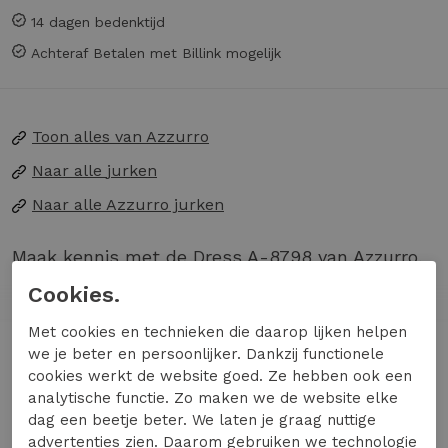
14 dagen bedenktijd
Achteraf Betalen met Billink mogelijk
Toon alles van
Azzurro
Naar alle
jurken
Naar alle
Azzurro jurken
Maak kennis met de Dress A-8798 van Azzurro,
een elegante beige jurk die jouw zomerlook
Cookies.
compleet maakt. Deze jurk straalt verfijning uit
Met cookies en technieken die daarop lijken helpen
en is een populaire keuze voor modebewuste
Lees meer
we je beter en persoonlijker. Dankzij functionele
dames die op zoek zijn naar een stijlvolle en
cookies werkt de website goed. Ze hebben ook een
comfortabele outfit voor warme dagen.
analytische functie. Zo maken we de website elke
dag een beetje beter. We laten je graag nuttige
Materiaal & Comfort:
Deze jurk voelt heerlijk
Specificaties
advertenties zien. Daarom gebruiken we technologie