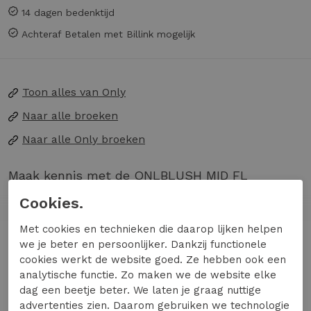
14 dagen bedenktijd
Achteraf Betalen met Billink mogelijk
Toon alles van
Only
Naar alle
broeken
Naar alle
Only broeken
Maak kennis met de ONLBLUSH MID FL
STAYBLUE DNM REA023NOOS van ONLY, een
Cookies.
stijlvolle damesbroek in een prachtige
Met cookies en technieken die daarop lijken helpen
donkerblauwe tint. Deze broek is een must-have
Lees meer
we je beter en persoonlijker. Dankzij functionele
voor de modebewuste vrouw die comfort en stijl
cookies werkt de website goed. Ze hebben ook een
wil combineren.
analytische functie. Zo maken we de website elke
dag een beetje beter. We laten je graag nuttige
Materiaal & Comfort:
Gemaakt van
Specificaties
advertenties zien. Daarom gebruiken we technologie