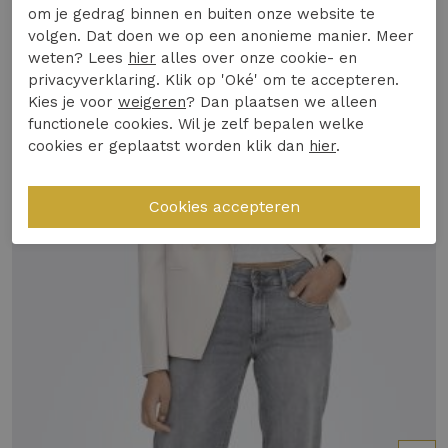
hoogwaardige denim die zacht aanvoelt en
om je gedrag binnen en buiten onze website te
de hele dag comfortabel zit.
volgen. Dat doen we op een anonieme manier. Meer
Winkelvoorraad
weten? Lees
hier
alles over onze cookie- en
Design & Pasvorm:
De flatterende pasvorm
privacyverklaring. Klik op 'Oké' om te accepteren.
en tijdloze uitstraling maken deze broek
Kies je voor
weigeren
? Dan plaatsen we alleen
Gerelateerde producten
perfect voor elke gelegenheid.
functionele cookies. Wil je zelf bepalen welke
Duurzaamheid of Kwaliteit:
Dankzij de
cookies er geplaatst worden klik dan
hier
.
duurzame StayBlue technologie blijft de
kleur langer mooi, zelfs na vele wasbeurten.
Veelgestelde vraag: Is deze broek geschikt
voor dagelijks gebruik en welk seizoen?
Ja, deze broek is ideaal voor dagelijks gebruik,
vooral in de wintermaanden. Combineer met een
warme trui voor een stijlvolle winterlook.
Ontdek het zelf!