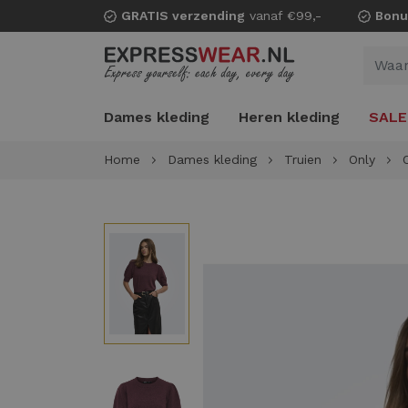
GRATIS verzending
vanaf €99,-
Bonu
Dames kleding
Heren kleding
SALE
Home
Dames kleding
Truien
Only