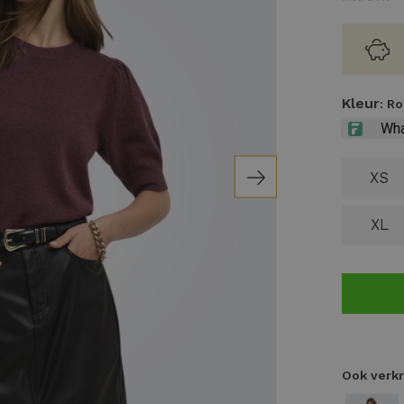
Kleur
: R
XS
XL
Ook verkr