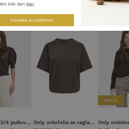
den klik dan
hier
.
ten
Nieuw
Only onlrica 2/4 pullover knt noos Trui chocolate torte melange
Only onlofelia ss raglan ub cc swt 15377588 Trui korte mouw 5050954 bracken