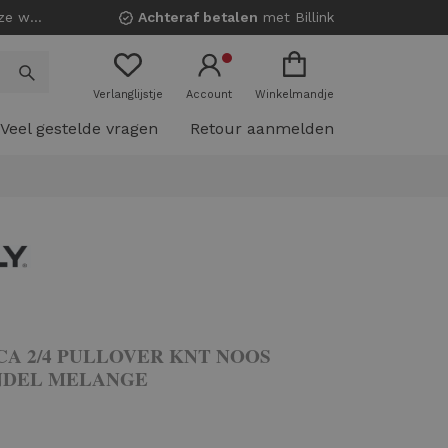
nkels!
Achteraf betalen
met Billink
Verlanglijstje
Account
Winkelmandje
Veel gestelde vragen
Retour aanmelden
CA 2/4 PULLOVER KNT NOOS
NDEL MELANGE