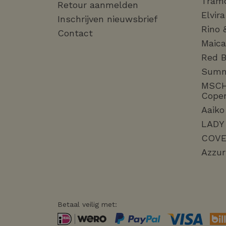
Tram
Retour aanmelden
Elvir
Inschrijven nieuwsbrief
Rino 
Contact
Maica
Red B
Sum
MSC
Cope
Aaiko
LADY
COVE
Azzur
Betaal veilig met: