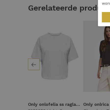
wor
Gerelateerde produc
Only onlsimoni 3/4 pullover knt noos Trui mauve wine melange
Only onlofelia ss raglan ub cc swt 15377588 Trui korte mouw 5050953 light grey melange