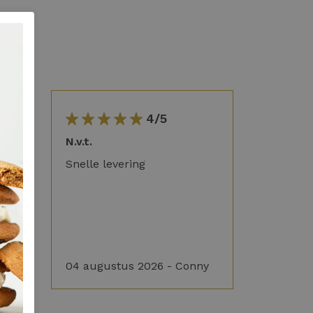
4/5
g in
N.v.t.
Snelle levering
04 augustus 2026 - Conny