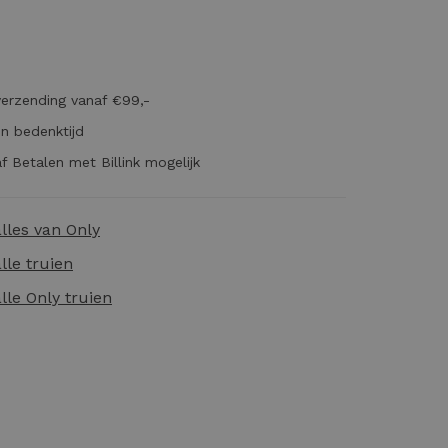
verzending vanaf €99,-
n bedenktijd
f Betalen met Billink mogelijk
alles van
Only
alle
truien
alle
Only truien