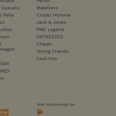
ontana
Petrol
a Casuals
Malelions
& Pelle
Croyez Homme
zz
Jack & Jones
utton
PME Legend
mum
DSTREZZED
H
Chasin
nhagen
Wrong Friends
Cast Iron
 DAY
RED
ro
Snel thuisbezorgd via: