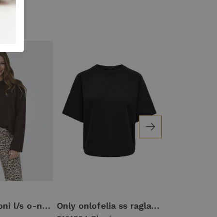
Only onlsimoni l/s o-neck pullover knt noos Trui coffee bean
Only onlofelia ss raglan ub cc swt 15377588 Trui korte mouw 5101364 black