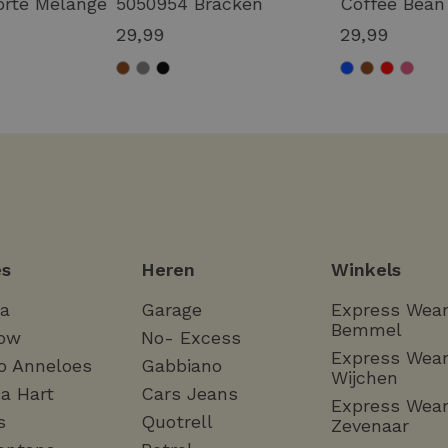
orte Melange
5050954 Bracken
Coffee Bean
29,99
29,99
s
Heren
Winkels
ha
Garage
Express Wea
Bemmel
ow
No- Excess
Express Wea
o Anneloes
Gabbiano
Wijchen
a Hart
Cars Jeans
Express Wea
s
Quotrell
Zevenaar