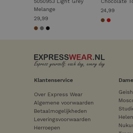
 MELANGE
5050953 Light Grey
Chocolate T
Melange
24,99
29,99
Klantenservice
Dame
Geis
Over Express Wear
Mosc
Algemene voorwaarden
Studi
Betaalmogelijkheden
Helen
Leveringsvoorwaarden
Nuku
Herroepen