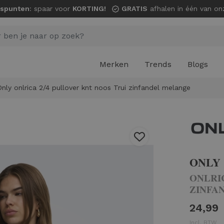
spunten
: spaar voor
KORTING!
GRATIS
afhalen in één van onze wi
Merken
Trends
Blogs
Only onlrica 2/4 pullover knt noos Trui zinfandel melange
ONLY
ONLRI
ZINFA
24,99
Incl. BTW