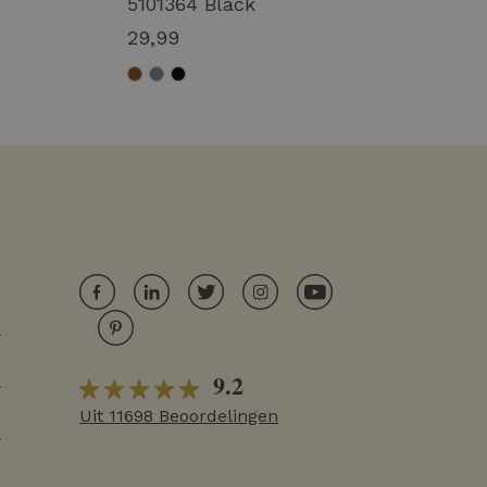
5101364 Black
Mauve Win
29,99
29,99
r
9.2
r
Uit 11698 Beoordelingen
r