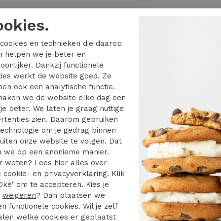
e
ookies.
cookies en technieken die daarop
en helpen we je beter en
oonlijker. Dankzij functionele
ies werkt de website goed. Ze
4/5
5/5
en ook een analytische functie.
aken we de website elke dag een
d heel netjes opgelost
Vrijdag besteld zaterda
je beter. We laten je graag nuttige
huis. Toppie
keerd artikel bezorgd
rtenties zien. Daarom gebruiken
Hele fijne ervaring
echnologie om je gedrag binnen
uiten onze website te volgen. Dat
 we op een anonieme manier.
r weten? Lees
hier
alles over
 cookie- en privacyverklaring. Klik
04 augustus 2026 -
Oké' om te accepteren. Kies je
augustus 2026 - Roos
Luxueus
r
weigeren
? Dan plaatsen we
en functionele cookies. Wil je zelf
len welke cookies er geplaatst