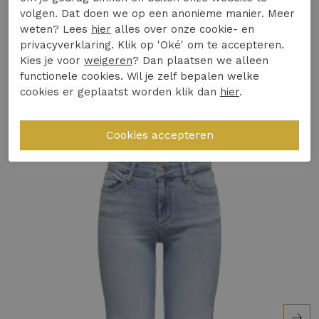
Merk: ONLY
volgen. Dat doen we op een anonieme manier. Meer
Model: Loose Fit
weten? Lees
hier
alles over onze cookie- en
Winkelvoorraad
Kleur: Zwarte jeans wassing
privacyverklaring. Klik op 'Oké' om te accepteren.
Kies je voor
weigeren
? Dan plaatsen we alleen
Hoogwaardige denim kwaliteit
functionele cookies. Wil je zelf bepalen welke
Gerelateerde producten
Comfortabele pasvorm
cookies er geplaatst worden klik dan
hier
.