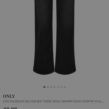
ONLY
ONLMADISON BLUSH HW WIDE DNM CRO099 NOOS 15299796 WASHED BLACK