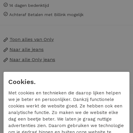
14 dagen bedenktijd
Achteraf Betalen met Billink mogelijk
Toon alles van
Only
Naar alle
jeans
Naar alle
Only jeans
Maak kennis met de ONLMADISON BLUSH HW
Cookies.
WIDE DNM CRO099 jeans van ONLY, een
stijlvolle en comfortabele keuze voor elke
Met cookies en technieken die daarop lijken helpen
modebewuste vrouw. Deze zwarte jeans met een
we je beter en persoonlijker. Dankzij functionele
Lees meer
cookies werkt de website goed. Ze hebben ook een
gewassen look biedt een trendy loose fit,
analytische functie. Zo maken we de website elke
perfect voor een casual en toch elegante
dag een beetje beter. We laten je graag nuttige
uitstraling.
advertenties zien. Daarom gebruiken we technologie
Specificaties
om je gedrag binnen en buiten onze website te