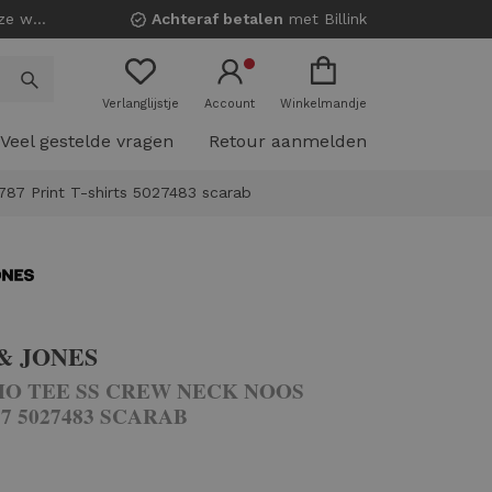
nkels!
Achteraf betalen
met Billink
Verlanglijstje
Account
Winkelmandje
Veel gestelde vragen
Retour aanmelden
787 Print T-shirts 5027483 scarab
& JONES
HO TEE SS CREW NECK NOOS
87 5027483 SCARAB