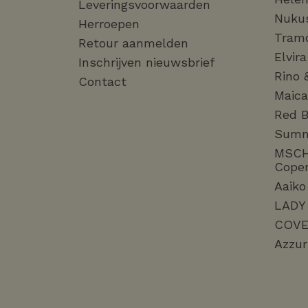
Leveringsvoorwaarden
Nuku
Herroepen
Tram
Retour aanmelden
Elvir
Inschrijven nieuwsbrief
Rino 
Contact
Maica
Red B
Sum
MSC
Cope
Aaiko
LADY
COVE
Azzur