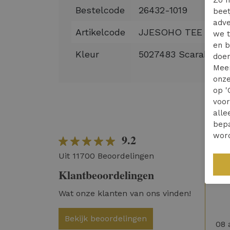
Zo m
Bestelcode
26432-1019
beet
adve
Artikelcode
JJESOHO TEE SS C
we t
en b
Kleur
5027483 Scarab
doen
Mee
onze
op '
voo
alle
bepa
wor
9.2
Sne
Uit 11700 Beoordelingen
com
Klantbeoordelingen
Hee
Wat onze klanten van ons vinden!
Bekijk beoordelingen
08 