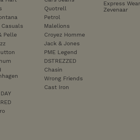
Express Wea
s
Quotrell
Zevenaar
ontana
Petrol
a Casuals
Malelions
& Pelle
Croyez Homme
zz
Jack & Jones
utton
PME Legend
mum
DSTREZZED
H
Chasin
nhagen
Wrong Friends
Cast Iron
 DAY
RED
ro