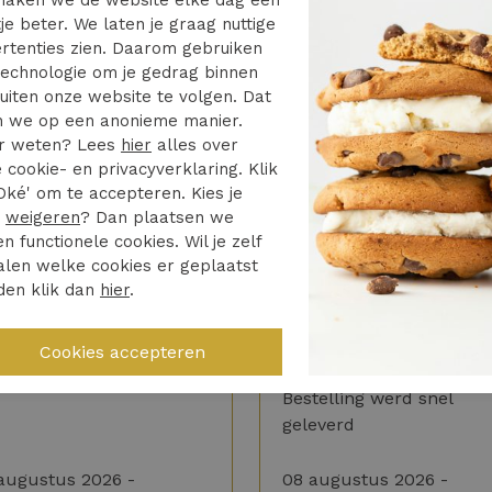
aken we de website elke dag een
je beter. We laten je graag nuttige
rtenties zien. Daarom gebruiken
REW NECK NOOS 12278787
echnologie om je gedrag binnen
uiten onze website te volgen. Dat
 we op een anonieme manier.
r weten? Lees
hier
alles over
 cookie- en privacyverklaring. Klik
Oké' om te accepteren. Kies je
r
weigeren
? Dan plaatsen we
en functionele cookies. Wil je zelf
len welke cookies er geplaatst
5/5
4.5/5
den klik dan
hier
.
lle levering en prima
Ik werd goed op de ho
municatie
gehouden van het verl
van de bestelling
l goed geregeld
Bestelling werd snel
geleverd
augustus 2026 -
08 augustus 2026 -