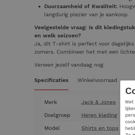
Duurzaamheid of Kwaliteit:
Hoogwa
langdurig plezier van je aankoop.
Veelgestelde vraag: Is dit kledingstu
en welk seizoen?
Ja, dit T-shirt is perfect voor dagelij
zomers. Combineer het met een lichte j
Verwen jezelf vandaag nog.
Specificaties
Winkelvoorraad
C
Merk
Jack & Jones
Met 
lijk
Doelgroep
Heren kleding
pers
cook
Model
Shirts en tops
hebb