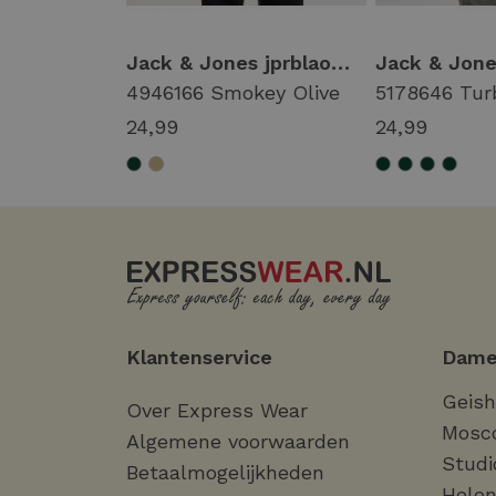
Jack & Jones jprblaowen ss branding tee sn 12292397 Print T-shirts 5053158 bitter chocolate
Jack & Jones jprblaowen ss branding tee sn Print T-shirts 4946166 smokey olive
er Chocolate
4946166 Smokey Olive
5178646 Tur
24,99
24,99
Klantenservice
Dame
Geis
Over Express Wear
Mosc
Algemene voorwaarden
Studi
Betaalmogelijkheden
Helen