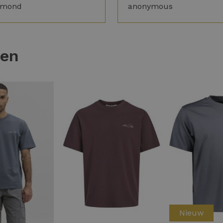
ymond
anonymous
ten
Nieuw