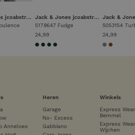
Jack & Jones jcoabstract flower back print tee ss smu 12311589 Print T-shirts 5178646 turbulence
Jack & Jones jcoabstract flower back print tee ss smu 12311589 Print T-shirts 5178647 fudge
bulence
5178647 Fudge
5053154 Tur
24,99
24,99
s
Heren
Winkels
ha
Garage
Express Wea
Bemmel
ow
No- Excess
Express Wea
o Anneloes
Gabbiano
Wijchen
a Hart
Cars Jeans