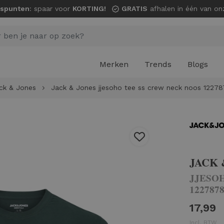
spunten
: spaar voor
KORTING!
GRATIS
afhalen in één van onze wi
Merken
Trends
Blogs
ck & Jones
Jack & Jones jjesoho tee ss crew neck noos 12278
JACK 
JJESO
122787
17,99
Incl. BTW