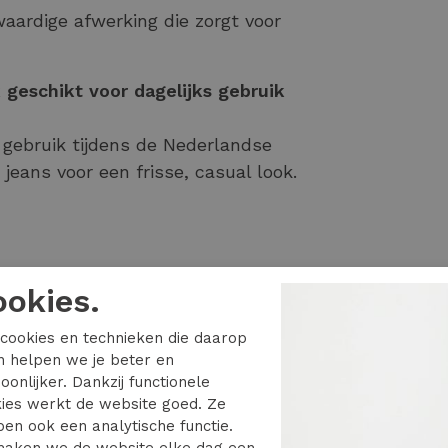
ardige afwerking die zorgt voor
k geschikt voor dagelijks gebruik
ks gebruik tijdens de Nederlandse
eans voor een frisse, casual look.
ookies.
cookies en technieken die daarop
en helpen we je beter en
oonlijker. Dankzij functionele
ies werkt de website goed. Ze
en ook een analytische functie.