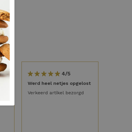
4/5
ogte
Werd heel netjes opgelost
oop
Verkeerd artikel bezorgd