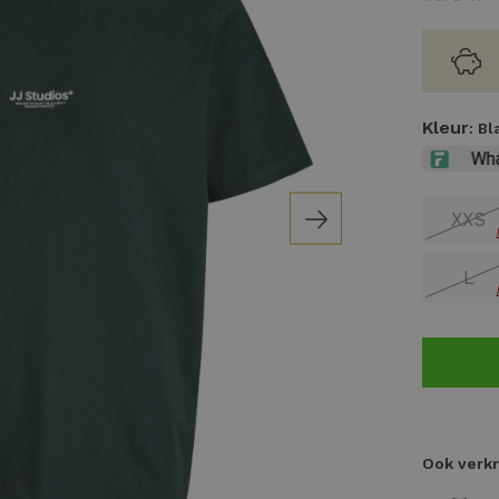
Kleur
: B
XXS
L
Ook verkr