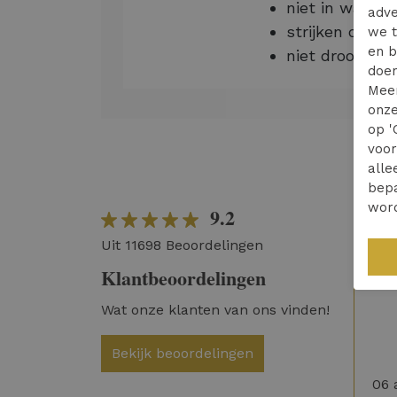
niet in wasdr
adve
strijken op g
we t
en b
niet droogrein
doen
Mee
onze
op '
voo
alle
bepa
wor
9.2
Wer
Uit 11698 Beoordelingen
Ver
Klantbeoordelingen
Wat onze klanten van ons vinden!
Bekijk beoordelingen
06 