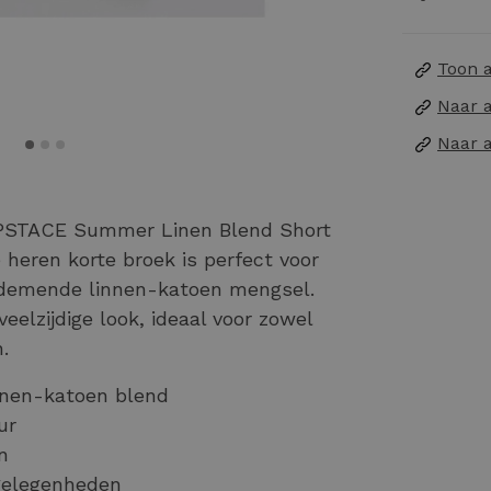
Toon 
Naar 
Naar 
PSTACE Summer Linen Blend Short
 heren korte broek is perfect voor
ademende linnen-katoen mengsel.
veelzijdige look, ideaal voor zowel
.
nnen-katoen blend
ur
n
e gelegenheden