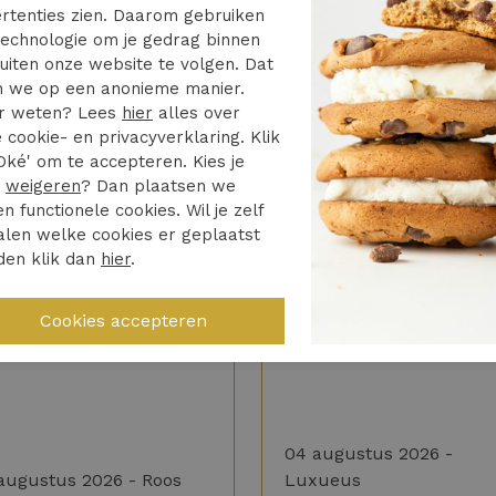
oger drogen
rtenties zien. Daarom gebruiken
ematigde temperatuur
echnologie om je gedrag binnen
uiten onze website te volgen. Dat
igen
 we op een anonieme manier.
r weten? Lees
hier
alles over
 cookie- en privacyverklaring. Klik
Oké' om te accepteren. Kies je
r
weigeren
? Dan plaatsen we
en functionele cookies. Wil je zelf
len welke cookies er geplaatst
4/5
5/5
den klik dan
hier
.
d heel netjes opgelost
Vrijdag besteld zaterda
huis. Toppie
keerd artikel bezorgd
Hele fijne ervaring
04 augustus 2026 -
augustus 2026 - Roos
Luxueus