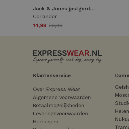
Jack & Jones jpstgordon loui sweat shorts mid Korte broeken coriander
Coriander
14,99
29,99
Klantenservice
Dame
Geis
Over Express Wear
Mosc
Algemene voorwaarden
Studi
Betaalmogelijkheden
Helen
Leveringsvoorwaarden
Nuku
Herroepen
Tram