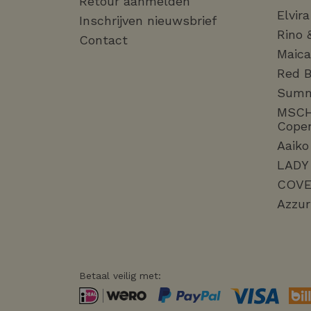
Retour aanmelden
Elvir
Inschrijven nieuwsbrief
Rino 
Contact
Maica
Red B
Sum
MSC
Cope
Aaiko
LADY
COVE
Azzur
Betaal veilig met: