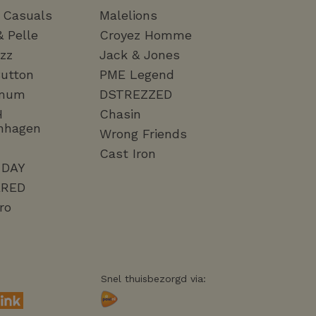
a Casuals
Malelions
& Pelle
Croyez Homme
zz
Jack & Jones
utton
PME Legend
mum
DSTREZZED
H
Chasin
nhagen
Wrong Friends
Cast Iron
 DAY
RED
ro
Snel thuisbezorgd via: