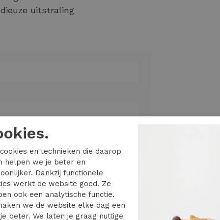
ieuze uitstraling
ookies.
cookies en technieken die daarop
 LINEN BLEND SHORT SRT SN
en helpen we je beter en
oonlijker. Dankzij functionele
LANGE
ies werkt de website goed. Ze
en ook een analytische functie.
as
aken we de website elke dag een
je beter. We laten je graag nuttige