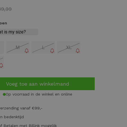
39,99
roen
M
L
XL
Voeg toe aan winkelmand
Op voorraad in de winkel en online
verzending vanaf €99,-
n bedenktijd
f Betalen met Billink mogelijk