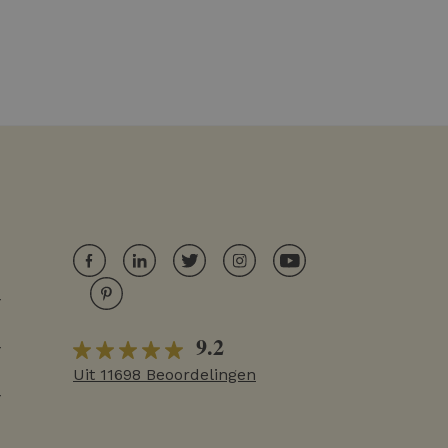
r
9.2
r
Uit 11698 Beoordelingen
r