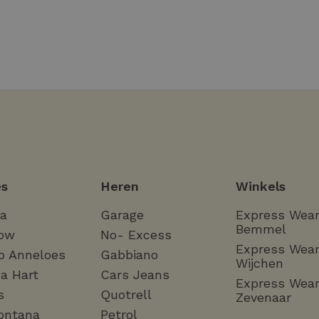
s
Heren
Winkels
ha
Garage
Express Wea
Bemmel
ow
No- Excess
Express Wea
o Anneloes
Gabbiano
Wijchen
a Hart
Cars Jeans
Express Wea
s
Quotrell
Zevenaar
ontana
Petrol