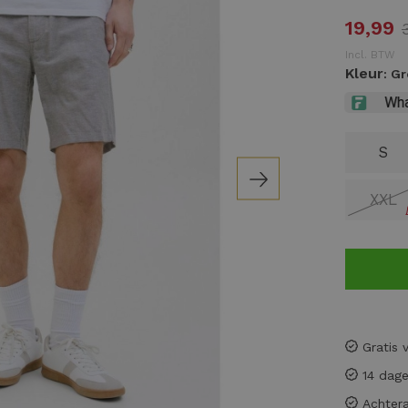
19,99
Incl. BTW
Kleur
: G
S
XXL
Gratis 
14 dage
Achtera