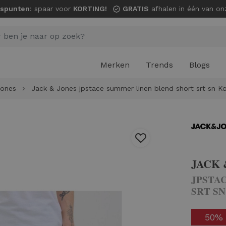
spunten
: spaar voor
KORTING!
GRATIS
afhalen in één van onze wi
Merken
Trends
Blogs
Jones
Jack & Jones jpstace summer linen blend short srt sn K
JACK 
JPSTA
SRT S
50%