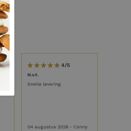
4/5
g in
N.v.t.
Snelle levering
04 augustus 2026 - Conny