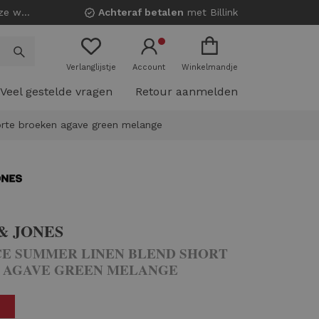
nkels!
Achteraf betalen
met Billink
Verlanglijstje
Account
Winkelmandje
Veel gestelde vragen
Retour aanmelden
orte broeken agave green melange
& JONES
CE SUMMER LINEN BLEND SHORT
N AGAVE GREEN MELANGE