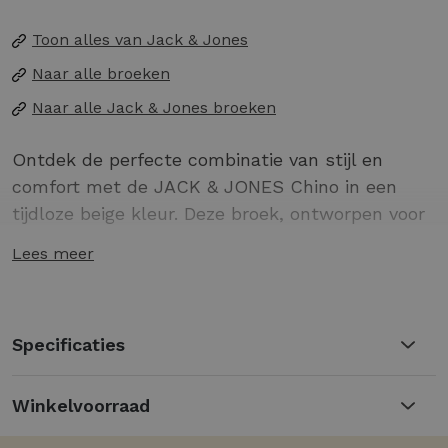
Toon alles van
Jack & Jones
Naar alle
broeken
Naar alle
Jack & Jones broeken
Ontdek de perfecte combinatie van stijl en
comfort met de JACK & JONES Chino in een
tijdloze beige kleur. Deze broek, ontworpen voor
de moderne man, biedt een veelzijdige
Lees meer
toevoeging aan elke garderobe. Of je nu gaat
voor een casual look of een meer formele
uitstraling, deze chino past bij elke gelegenheid.
Specificaties
Gemaakt van een hoogwaardige mix van
polyester, viscose en elastane, waardoor de
Winkelvoorraad
broek zowel comfortabel als duurzaam is.
De unieke beige kleur zorgt voor een frisse