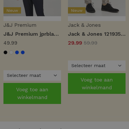
Nieuw
Nieuw
J&J Premium
Jack & Jones
J&J Premium jprblaparker shirt l/s noos Overhemd cashmere blue slim fit
Jack & Jones 12193553 jpstmarco jjconnor noos Chino beige solid
49.99
29.99
59.99
Voeg toe aan
winkelmand
Voeg toe aan
winkelmand