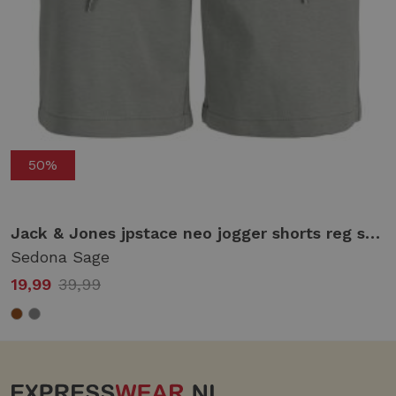
50%
black
Jack & Jones jpstace neo jogger shorts reg sn Korte broeken sedona sage
Sedona Sage
19,99
39,99