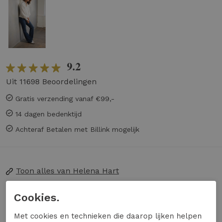
9.2
Uit 11698 Beoordelingen
Gratis verzending vanaf €99,-
14 dagen bedenktijd
Achteraf Betalen met Billink mogelijk
Toon alles van
Helena Hart
Naar alle
broeken
Cookies.
Naar alle
Helena Hart broeken
Met cookies en technieken die daarop lijken helpen