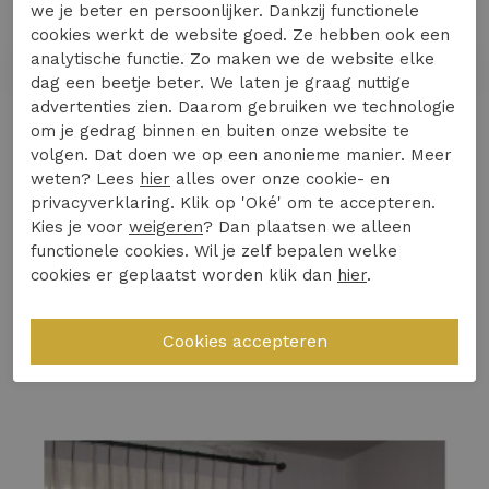
we je beter en persoonlijker. Dankzij functionele
Verken de stijlvolle flair van de HELENA HART
cookies werkt de website goed. Ze hebben ook een
Broek Flair Denim in een lichte jeanswassing.
analytische functie. Zo maken we de website elke
Deze flared broek is perfect voor de
dag een beetje beter. We laten je graag nuttige
modebewuste vrouw die houdt van een vintage
advertenties zien. Daarom gebruiken we technologie
Lees meer
om je gedrag binnen en buiten onze website te
look met een moderne twist. Ideaal voor
volgen. Dat doen we op een anonieme manier. Meer
zomerse dagen in Nederland, of je nu door de
weten? Lees
hier
alles over onze cookie- en
straten van Amsterdam wandelt of geniet van
privacyverklaring. Klik op 'Oké' om te accepteren.
Specificaties
een terrasje.
Kies je voor
weigeren
? Dan plaatsen we alleen
functionele cookies. Wil je zelf bepalen welke
Comfortabele flared pasvorm voor een
cookies er geplaatst worden klik dan
hier
.
Winkelvoorraad
elegante uitstraling
Vintage blauwe tint voor een tijdloze look
Gerelateerde producten
Perfect voor zomerse outfits en casual
gelegenheden
Verwen jezelf vandaag nog met deze must-have
broek en maak jouw zomeroutfit compleet!