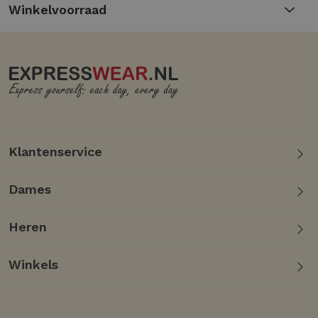
Winkelvoorraad
combinatiemogelijkheden
Gemaakt voor het winterseizoen, ideaal voor
koude dagen
Ontworpen door het gerenommeerde merk
HELENA HART
Klantenservice
Dames
Heren
Winkels