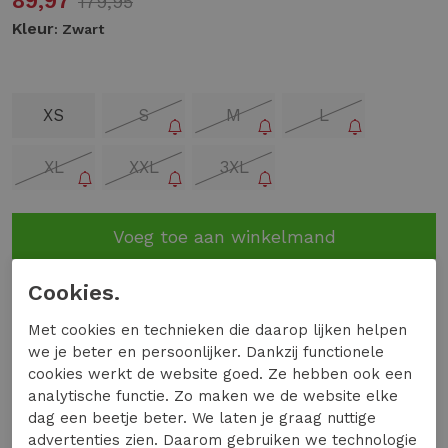
89,97
179,95
Kleur
: Zwart
XS
S
M
L
XL
XXL
3XL
Voeg toe aan winkelmand
Op voorraad in de winkel en online
Cookies.
9.2
Met cookies en technieken die daarop lijken helpen
we je beter en persoonlijker. Dankzij functionele
Uit 11697 Beoordelingen
cookies werkt de website goed. Ze hebben ook een
analytische functie. Zo maken we de website elke
Gratis verzending vanaf €99,-
dag een beetje beter. We laten je graag nuttige
14 dagen bedenktijd
advertenties zien. Daarom gebruiken we technologie