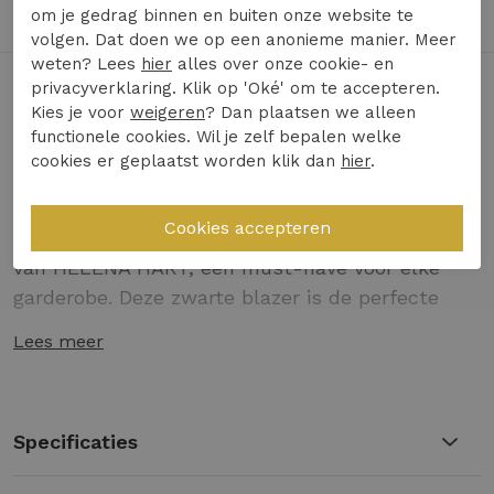
Achteraf Betalen met Billink mogelijk
om je gedrag binnen en buiten onze website te
volgen. Dat doen we op een anonieme manier. Meer
weten? Lees
hier
alles over onze cookie- en
privacyverklaring. Klik op 'Oké' om te accepteren.
Toon alles van
Helena Hart
Kies je voor
weigeren
? Dan plaatsen we alleen
functionele cookies. Wil je zelf bepalen welke
Naar alle
jassen
cookies er geplaatst worden klik dan
hier
.
Naar alle
Helena Hart jassen
Maak kennis met de stijlvolle Blazer Joe Biker
van HELENA HART, een must-have voor elke
garderobe. Deze zwarte blazer is de perfecte
combinatie van elegantie en edge, ontworpen
Lees meer
voor de modebewuste vrouw. Geschikt voor het
winterseizoen, biedt het niet alleen warmte
maar ook een ongeëvenaarde stijl.
Specificaties
Uniek bikermodel voor een stoere uitstraling
Elegant zwart voor veelzijdige