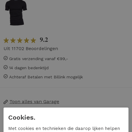
9.2
Uit 11702 Beoordelingen
Gratis verzending vanaf €99,-
14 dagen bedenktijd
Achteraf Betalen met Billink mogelijk
Toon alles van
Garage
Naar alle
shirts en tops
Cookies.
Naar alle
Garage shirts en tops
Met cookies en technieken die daarop lijken helpen