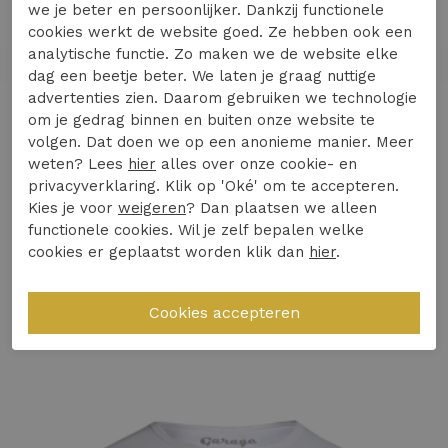
we je beter en persoonlijker. Dankzij functionele
Ervaar het ultieme comfort en stijl met het SEMI
cookies werkt de website goed. Ze hebben ook een
BODYFIT T-shirt R-neck van GARAGE. Dit heren
analytische functie. Zo maken we de website elke
T-shirt, uitgevoerd in stralend wit, is de perfecte
dag een beetje beter. We laten je graag nuttige
aanvulling op elke garderobe. Het combineert
advertenties zien. Daarom gebruiken we technologie
Lees meer
om je gedrag binnen en buiten onze website te
moeiteloos stijl met functionaliteit, waardoor
volgen. Dat doen we op een anonieme manier. Meer
het een onmisbaar item is voor elke
weten? Lees
hier
alles over onze cookie- en
modebewuste man.
privacyverklaring. Klik op 'Oké' om te accepteren.
Specificaties
Kies je voor
weigeren
? Dan plaatsen we alleen
Gemaakt van hoogwaardige materialen voor
functionele cookies. Wil je zelf bepalen welke
langdurig draagplezier.
cookies er geplaatst worden klik dan
hier
.
Winkelvoorraad
Stijlvolle O-hals en korte mouwen voor een
tijdloze look.
Gerelateerde producten
Uni dessin, waardoor het eenvoudig te
combineren is met diverse outfits.
Ideaal voor zowel casual als formele
gelegenheden.
Stretch materiaal voor een comfortabele