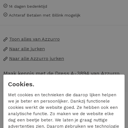
14 dagen bedenktijd
Achteraf Betalen met Billink mogelijk
Toon alles van
Azzurro
Naar alle
jurken
Naar alle
Azzurro jurken
Maak kennis met de Dress A-3894 van Azzurro,
een opvallende keuze in een levendige fuchsia
Cookies.
tint die je garderobe een frisse zomerse boost
Met cookies en technieken die daarop lijken helpen
geeft. Deze jurk is perfect voor de modebewuste
Lees meer
we je beter en persoonlijker. Dankzij functionele
vrouw die houdt van kleur en stijl.
cookies werkt de website goed. Ze hebben ook een
analytische functie. Zo maken we de website elke
Materiaal & Comfort:
De luchtige stof zorgt
dag een beetje beter. We laten je graag nuttige
voor een heerlijk draagcomfort, ideaal voor
Specificaties
advertenties zien. Daarom gebruiken we technologie