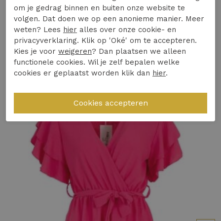
warme zomerdagen.
om je gedrag binnen en buiten onze website te
volgen. Dat doen we op een anonieme manier. Meer
Design & Pasvorm:
Met zijn flatterende snit
Winkelvoorraad
weten? Lees
hier
alles over onze cookie- en
en levendige kleur is deze jurk een echte
privacyverklaring. Klik op 'Oké' om te accepteren.
eyecatcher.
Kies je voor
weigeren
? Dan plaatsen we alleen
Gerelateerde producten
Duurzaamheid of Kwaliteit:
Gemaakt met
functionele cookies. Wil je zelf bepalen welke
oog voor detail en kwaliteit, waardoor je er
cookies er geplaatst worden klik dan
hier
.
seizoen na seizoen van kunt genieten.
Veelgestelde vraag: Is deze jurk geschikt voor
dagelijks gebruik en welk seizoen?
Ja, deze jurk is perfect voor dagelijks gebruik
tijdens de zomermaanden in Nederland.
Combineer met sandalen voor een casual look of
hakken voor een avondje uit.
Ontdek het zelf en voeg een vleugje kleur toe
aan je zomergarderobe!