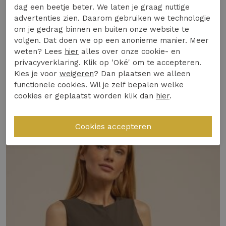
comfortabele twist te geven.
dag een beetje beter. We laten je graag nuttige
advertenties zien. Daarom gebruiken we technologie
Materiaal & Comfort:
Gemaakt van een
om je gedrag binnen en buiten onze website te
zachte, gebreide stof die heerlijk aanvoelt op
Specificaties
volgen. Dat doen we op een anonieme manier. Meer
de huid.
weten? Lees
hier
alles over onze cookie- en
Design & Pasvorm:
De tijdloze snit van dit
privacyverklaring. Klik op 'Oké' om te accepteren.
Winkelvoorraad
Kies je voor
weigeren
? Dan plaatsen we alleen
gilet zorgt voor een flatterende pasvorm die
functionele cookies. Wil je zelf bepalen welke
moeiteloos te combineren is.
cookies er geplaatst worden klik dan
hier
.
Gerelateerde producten
Gemaakt van:
Travel knit (65% Viscose, 35%
Polyamide)
Duurzaamheid of Kwaliteit:
Dit gilet is een
slimme investering dankzij de hoogwaardige
materialen die lang mooi blijven.
Veelgestelde vraag: Is dit kledingstuk geschikt
voor dagelijks gebruik en welk seizoen?
Dit gilet is ideaal voor dagelijks gebruik tijdens
de Nederlandse zomermaanden. Combineer het