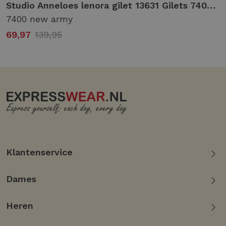
reen
Studio Anneloes lenora gilet 13631 Gilets 7400 new army
7400 new army
69,97
139,95
Klantenservice
Dames
Heren