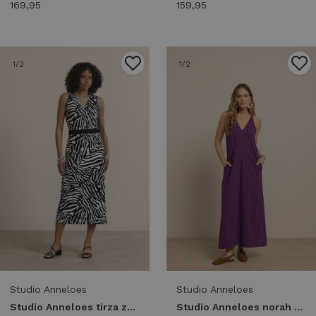
169,95
159,95
1
/2
1
/2
Studio Anneloes
Studio Anneloes
Studio Anneloes tirza zebra tape dress 14436 Jurk 9017 black/ecru
Studio Anneloes norah 2way dress 13966 Jurk 5800 plum