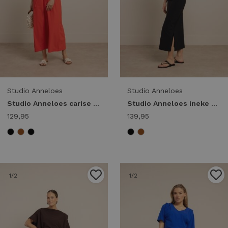
Studio Anneloes
Studio Anneloes
Studio Anneloes carise dress 13817 Lange Jurken 2800 coral red
Studio Anneloes ineke dress 13819 Jurk 9000 black
129,95
139,95
1
/2
1
/2