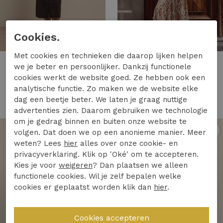
Cookies.
Met cookies en technieken die daarop lijken helpen
Studio Anneloes
Studio Anneloes
we je beter en persoonlijker. Dankzij functionele
Studio Anneloes poppy butterfly dress 13884 Jurk 8700 espresso
Studio Anneloes froukje feather dress 13867 Jurk 9997 multi color
cookies werkt de website goed. Ze hebben ook een
analytische functie. Zo maken we de website elke
169,95
169,95
dag een beetje beter. We laten je graag nuttige
advertenties zien. Daarom gebruiken we technologie
om je gedrag binnen en buiten onze website te
volgen. Dat doen we op een anonieme manier. Meer
1
/2
1
/2
weten? Lees
hier
alles over onze cookie- en
privacyverklaring. Klik op 'Oké' om te accepteren.
Kies je voor
weigeren
? Dan plaatsen we alleen
functionele cookies. Wil je zelf bepalen welke
cookies er geplaatst worden klik dan
hier
.