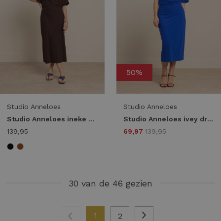
50%
Studio Anneloes
Studio Anneloes
Studio Anneloes ineke dress 13819 Jurk 8700 espresso
Studio Anneloes ivey dress 13734 Jurk 7301 electric blue
139,95
69,97
139,95
30 van de 46 gezien
1
2