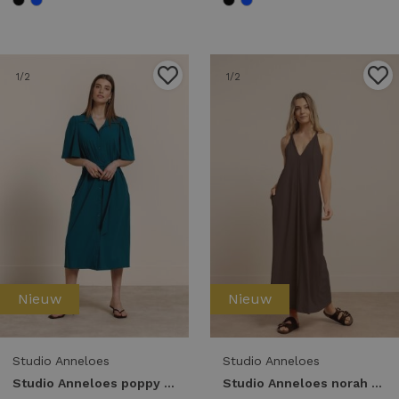
1
/2
1
/2
Nieuw
Nieuw
Studio Anneloes
Studio Anneloes
Studio Anneloes poppy butterfly dress 14048 Jurk 8200 teal
Studio Anneloes norah 2way dress 13966 Jurk 8700 espresso