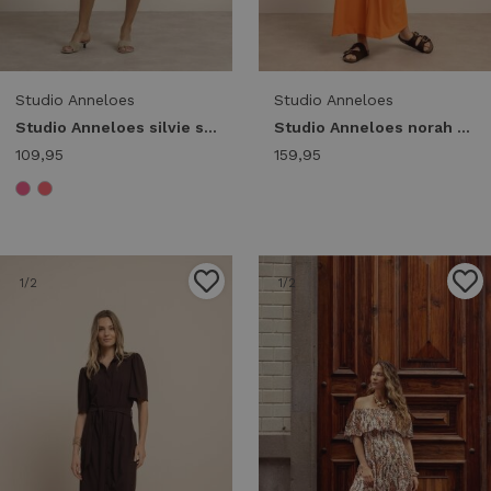
Studio Anneloes
Studio Anneloes
Studio Anneloes silvie ssl dress 14001 Jurk 4400 pop pink
Studio Anneloes norah 2way dress 13893 Jurk 2600 orchid orange
109,95
159,95
1
/2
1
/2