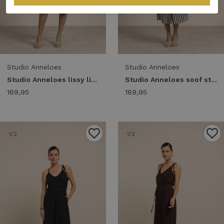
Studio Anneloes
Studio Anneloes
Studio Anneloes lissy linen look dress 13861 Jurk 2200 latte
Studio Anneloes soof stripe dress 13864 Jurk 9997 multi color
169,95
189,95
1
/2
1
/2