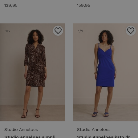
139,95
159,95
1
/2
1
/2
Studio Anneloes
Studio Anneloes
Studio Anneloes simplicty leopard dress 13996 Jurk 9997 multi color
Studio Anneloes kato dress 14000 Jurk 7301 electric blue