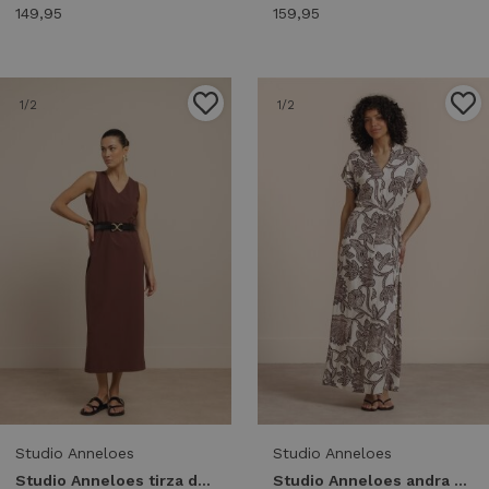
149,95
159,95
1
/2
1
/2
Studio Anneloes
Studio Anneloes
Studio Anneloes tirza dress 13952 Jurk 8600 chestnut
Studio Anneloes andra flower dress 13963 Jurk 1486 kit/chestnut