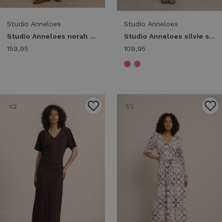
Studio Anneloes
Studio Anneloes
Studio Anneloes norah 2way dress 13966 Jurk 9000 black
Studio Anneloes silvie ssl dress 14001 Jurk 2800 coral red
159,95
109,95
1
/2
1
/2