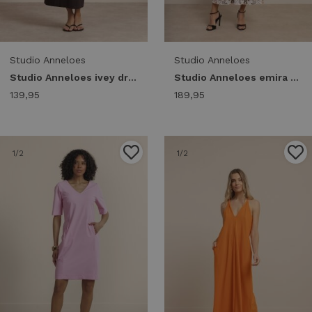
Studio Anneloes
Studio Anneloes
Studio Anneloes ivey dress 13932 Jurk 8700 espresso
Studio Anneloes emira dress 14170 Jurk 9997 multi color
139,95
189,95
1
/2
1
/2